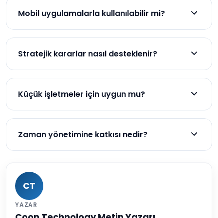
sunar.
Mobil uygulamalarla kullanılabilir mi?
Evet, çalışanlar telefonları üzerinden giriş-çıkış
yapabilir.
Stratejik kararlar nasıl desteklenir?
Detaylı rapor ve analizlerle iş gücü planlaması
kolaylaşır.
Küçük işletmeler için uygun mu?
Evet, ölçeklenebilir yapısıyla küçük işletmelere de
uygundur.
Zaman yönetimine katkısı nedir?
Verimliliği artırır, iş süreçlerini hızlandırır ve adil takip
sağlar.
CT
YAZAR
Coon Technology Metin Yazarı