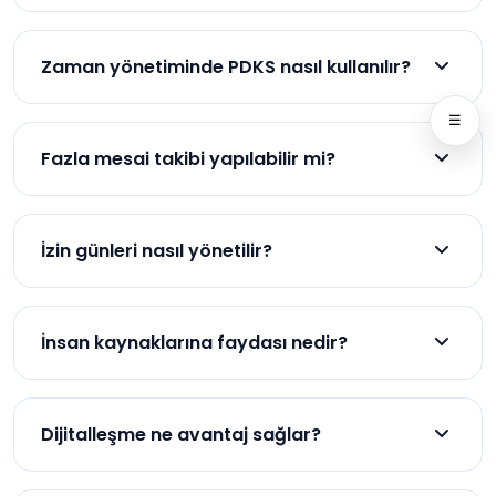
Personel Devam Kontrol Sistemi’dir, çalışanların
giriş-çıkışlarını kayıt altına alır.
Zaman yönetiminde PDKS nasıl kullanılır?
Çalışma saatlerini kaydederek planlama ve analiz
☰
imkânı sunar.
Fazla mesai takibi yapılabilir mi?
Evet, tüm fazla mesai süreleri otomatik olarak
kaydedilir.
İzin günleri nasıl yönetilir?
Çalışan izinleri dijital olarak işlenir ve raporlanır.
İnsan kaynaklarına faydası nedir?
İzin, mesai ve devamlılık bilgilerini otomatik
raporlar.
Dijitalleşme ne avantaj sağlar?
Bulut tabanlı çözümlerle merkezi yönetim kolaylığı