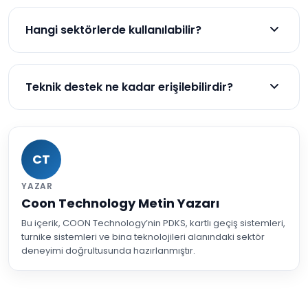
Maliyetler sistem özelliklerine göre değişir. Bulut
tabanlı abonelik modeli, aylık ödeme imkanı sunar.
Hangi sektörlerde kullanılabilir?
Sağlanan güvenlik, verimlilik artışı ve hata
azalması, yıl içinde yatırımı kârlı hale getirir.
Yeni nesil access kontrol yazılımları, tüm
sektörlerde kullanılabilir. Özellikle, sağlık, finans,
Teknik destek ne kadar erişilebilirdir?
kamu, üretim, eğitim ve perakende sektörlerinde
yaygın olarak uygulanmaktadır.
Profesyonel sağlayıcılar, 24/7 teknik destek
sunmaktadır. Acil durumlar için, yönetim paneli
üzerinden direkt olarak destek ekibi ile iletişim
CT
kurulabilir.
YAZAR
Coon Technology Metin Yazarı
Bu içerik, COON Technology’nin PDKS, kartlı geçiş sistemleri,
turnike sistemleri ve bina teknolojileri alanındaki sektör
deneyimi doğrultusunda hazırlanmıştır.