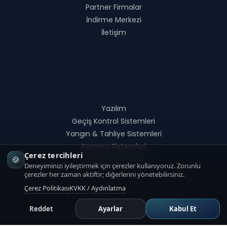
Partner Firmalar
İndirme Merkezi
İletişim
Çözümlerimiz
Yazılım
Geçiş Kontrol Sistemleri
Yangın & Tahliye Sistemleri
Kamera Sistemleri
Çerez tercihleri
🍪
Alarm Sistemleri
Deneyiminizi iyileştirmek için çerezler kullanıyoruz. Zorunlu
çerezler her zaman aktiftir; diğerlerini yönetebilirsiniz.
Çerez Politikası
KVKK / Aydınlatma
Reddet
Ayarlar
Kabul Et
Ürünlerimiz