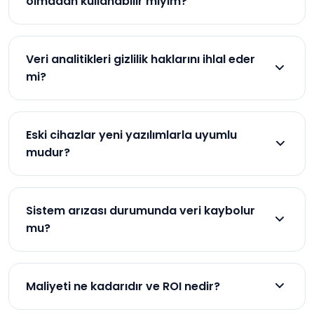
olmadan kullanabilir miyim?
güvenliğini sağlar.
Evet, profesyonel bulut sistemleri offline mod
özelliğine sahiptir. İnternet kopsa bile, sistem
Veri analitikleri gizlilik haklarını ihlal eder
lokalde çalışmaya devam eder ve bağlantı geri
mi?
gelince veriler sinkronize edilir.
Sistem, sadece iş ilişkili veriler toplar. Çalışanın özel
yaşamı takip edilmez. GDPR ve benzer
Eski cihazlar yeni yazılımlarla uyumlu
düzenlemelerle uyumlu sistemler, gizlilik haklarını
mudur?
korur.
Modern yazılımlar, eski donanımlarla da uyumlu
olacak şekilde tasarlanmıştır. Ancak, yeni özellikleri
Sistem arızası durumunda veri kaybolur
kullanmak için donanım yükseltmesi gerekebilir.
mu?
Sistem sağlayıcısı, uyumluluk kontrol eder.
Bulut tabanlı sistemler, birden fazla sunucu ve veri
merkezi ile yedeklenir. Arızada veriler otomatik
Maliyeti ne kadarıdır ve ROI nedir?
olarak yedek sistemlere aktarılır, kayıp riski yoktur.