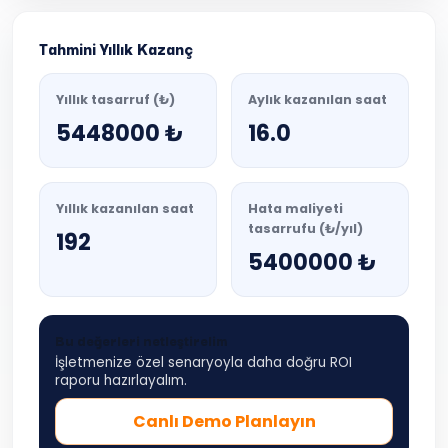
Tahmini Yıllık Kazanç
Yıllık tasarruf (₺)
Aylık kazanılan saat
5448000 ₺
16.0
Yıllık kazanılan saat
Hata maliyeti
tasarrufu (₺/yıl)
192
5400000 ₺
Bu değerleri netleştirelim
İşletmenize özel senaryoyla daha doğru ROI
raporu hazırlayalım.
Canlı Demo Planlayın