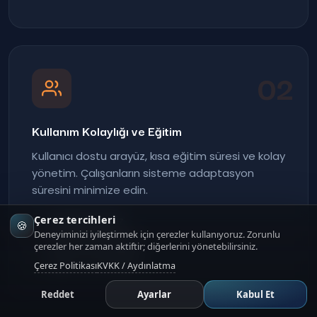
02
Kullanım Kolaylığı ve Eğitim
Kullanıcı dostu arayüz, kısa eğitim süresi ve kolay
yönetim. Çalışanların sisteme adaptasyon
süresini minimize edin.
Çerez tercihleri
Sezgisel arayüz
🍪
Deneyiminizi iyileştirmek için çerezler kullanıyoruz. Zorunlu
Türkçe dil desteği
çerezler her zaman aktiftir; diğerlerini yönetebilirsiniz.
Eğitim materyalleri
Çerez Politikası
KVKK / Aydınlatma
Reddet
Ayarlar
Kabul Et