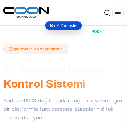
10+
Yıl Deneyim
Ana Sayfa
/
Çözümlerimiz
/
Yazılım Çözümleri
/
PDKS
İşletmelerin Vazgeçilmezi
S1 Personel Devam
Kontrol Sistemi
Sadece PDKS değil; marka bağımsız ve entegre
bir platformla tüm personel süreçlerinizi tek
merkezden yönetin