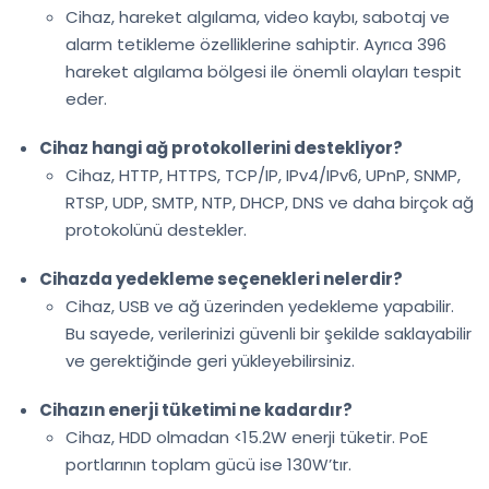
Cihaz, hareket algılama, video kaybı, sabotaj ve
alarm tetikleme özelliklerine sahiptir. Ayrıca 396
hareket algılama bölgesi ile önemli olayları tespit
eder.
Cihaz hangi ağ protokollerini destekliyor?
Cihaz, HTTP, HTTPS, TCP/IP, IPv4/IPv6, UPnP, SNMP,
RTSP, UDP, SMTP, NTP, DHCP, DNS ve daha birçok ağ
protokolünü destekler.
Cihazda yedekleme seçenekleri nelerdir?
Cihaz, USB ve ağ üzerinden yedekleme yapabilir.
Bu sayede, verilerinizi güvenli bir şekilde saklayabilir
ve gerektiğinde geri yükleyebilirsiniz.
Cihazın enerji tüketimi ne kadardır?
Cihaz, HDD olmadan <15.2W enerji tüketir. PoE
portlarının toplam gücü ise 130W’tır.