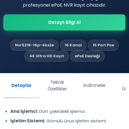
profesyonel ePoE NVR kayıt cihazıdır.
Detaylı Bilgi Al
Nvr5216-16p-4ks2e
16 Kanal
16 Port Poe
4K Ultra HD Kayıt
ePoE Desteği
Teknik
İl
Detaylar
İndirmeler
Özellikler
Ürü
Ana İşlemci:
Dört çekirdekli işlemci.
İşletim Sistemi:
Gömülü Linux işletim sistemi.