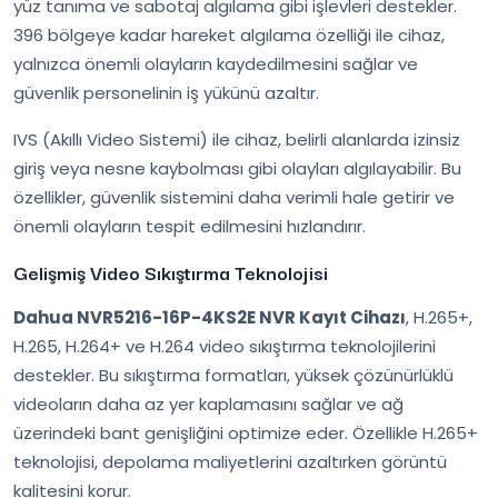
yüz tanıma ve sabotaj algılama gibi işlevleri destekler.
396 bölgeye kadar hareket algılama özelliği ile cihaz,
yalnızca önemli olayların kaydedilmesini sağlar ve
güvenlik personelinin iş yükünü azaltır.
IVS (Akıllı Video Sistemi) ile cihaz, belirli alanlarda izinsiz
giriş veya nesne kaybolması gibi olayları algılayabilir. Bu
özellikler, güvenlik sistemini daha verimli hale getirir ve
önemli olayların tespit edilmesini hızlandırır.
Gelişmiş Video Sıkıştırma Teknolojisi
Dahua NVR5216-16P-4KS2E NVR Kayıt Cihazı
, H.265+,
H.265, H.264+ ve H.264 video sıkıştırma teknolojilerini
destekler. Bu sıkıştırma formatları, yüksek çözünürlüklü
videoların daha az yer kaplamasını sağlar ve ağ
üzerindeki bant genişliğini optimize eder. Özellikle H.265+
teknolojisi, depolama maliyetlerini azaltırken görüntü
kalitesini korur.