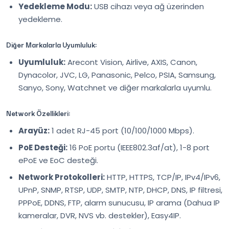
Yedekleme Modu:
USB cihazı veya ağ üzerinden
yedekleme.
Diğer Markalarla Uyumluluk:
Uyumluluk:
Arecont Vision, Airlive, AXIS, Canon,
Dynacolor, JVC, LG, Panasonic, Pelco, PSIA, Samsung,
Sanyo, Sony, Watchnet ve diğer markalarla uyumlu.
Network Özellikleri:
Arayüz:
1 adet RJ-45 port (10/100/1000 Mbps).
PoE Desteği:
16 PoE portu (IEEE802.3af/at), 1-8 port
ePoE ve EoC desteği.
Network Protokolleri:
HTTP, HTTPS, TCP/IP, IPv4/IPv6,
UPnP, SNMP, RTSP, UDP, SMTP, NTP, DHCP, DNS, IP filtresi,
PPPoE, DDNS, FTP, alarm sunucusu, IP arama (Dahua IP
kameralar, DVR, NVS vb. destekler), Easy4IP.