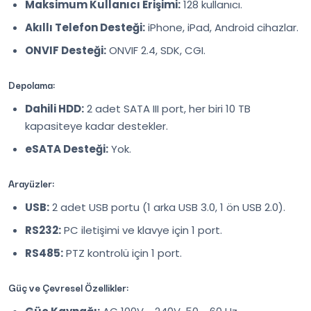
Maksimum Kullanıcı Erişimi:
128 kullanıcı.
Akıllı Telefon Desteği:
iPhone, iPad, Android cihazlar.
ONVIF Desteği:
ONVIF 2.4, SDK, CGI.
Depolama:
Dahili HDD:
2 adet SATA III port, her biri 10 TB
kapasiteye kadar destekler.
eSATA Desteği:
Yok.
Arayüzler:
USB:
2 adet USB portu (1 arka USB 3.0, 1 ön USB 2.0).
RS232:
PC iletişimi ve klavye için 1 port.
RS485:
PTZ kontrolü için 1 port.
Güç ve Çevresel Özellikler: