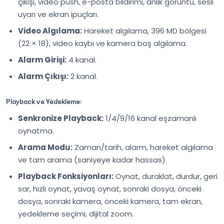
çıkışı, video push, e-posta bildirimi, anlık görüntü, sesli
uyarı ve ekran ipuçları.
Video Algılama:
Hareket algılama, 396 MD bölgesi
(22 × 18), video kaybı ve kamera boş algılama.
Alarm Girişi:
4 kanal.
Alarm Çıkışı:
2 kanal.
Playback ve Yedekleme:
Senkronize Playback:
1/4/9/16 kanal eşzamanlı
oynatma.
Arama Modu:
Zaman/tarih, alarm, hareket algılama
ve tam arama (saniyeye kadar hassas).
Playback Fonksiyonları:
Oynat, duraklat, durdur, geri
sar, hızlı oynat, yavaş oynat, sonraki dosya, önceki
dosya, sonraki kamera, önceki kamera, tam ekran,
yedekleme seçimi, dijital zoom.