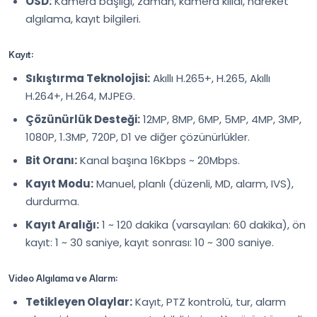
OSD:
Kamera başlığı, zaman, kamera kilidi, hareket
algılama, kayıt bilgileri.
Kayıt:
Sıkıştırma Teknolojisi:
Akıllı H.265+, H.265, Akıllı
H.264+, H.264, MJPEG.
Çözünürlük Desteği:
12MP, 8MP, 6MP, 5MP, 4MP, 3MP,
1080P, 1.3MP, 720P, D1 ve diğer çözünürlükler.
Bit Oranı:
Kanal başına 16Kbps ~ 20Mbps.
Kayıt Modu:
Manuel, planlı (düzenli, MD, alarm, IVS),
durdurma.
Kayıt Aralığı:
1 ~ 120 dakika (varsayılan: 60 dakika), ön
kayıt: 1 ~ 30 saniye, kayıt sonrası: 10 ~ 300 saniye.
Video Algılama ve Alarm:
Tetikleyen Olaylar:
Kayıt, PTZ kontrolü, tur, alarm