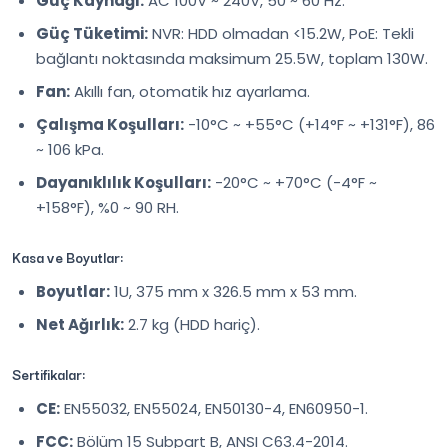
Güç Kaynağı:
AC 100V ~ 240V, 50 ~ 60 Hz.
Güç Tüketimi:
NVR: HDD olmadan <15.2W, PoE: Tekli
bağlantı noktasında maksimum 25.5W, toplam 130W.
Fan:
Akıllı fan, otomatik hız ayarlama.
Çalışma Koşulları:
-10°C ~ +55°C (+14°F ~ +131°F), 86
~ 106 kPa.
Dayanıklılık Koşulları:
-20°C ~ +70°C (-4°F ~
+158°F), %0 ~ 90 RH.
Kasa ve Boyutlar:
Boyutlar:
1U, 375 mm x 326.5 mm x 53 mm.
Net Ağırlık:
2.7 kg (HDD hariç).
Sertifikalar:
CE:
EN55032, EN55024, EN50130-4, EN60950-1.
FCC:
Bölüm 15 Subpart B, ANSI C63.4-2014.