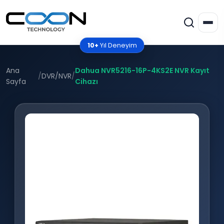
10+
Yıl Deneyim
Ana
Dahua NVR5216-16P-4KS2E NVR Kayıt
/
DVR/NVR
/
Sayfa
Cihazı