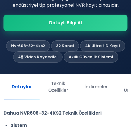
endüstriyel tip profesyonel NVR kayıt cihazıdır.
Detaylı Bilgi Al
Nvr608-32-4ks2
32 Kanal
4K Ultra HD Kayıt
Ağ Video Kaydedici
Akıllı Güvenlik Sistemi
Teknik
İl
Detaylar
İndirmeler
Özellikler
Ürü
Dahua NVR608-32-4KS2 Teknik Özellikleri
Sistem