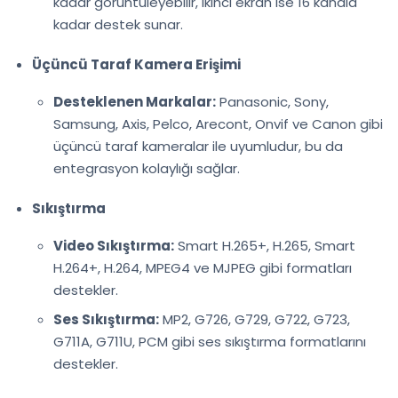
kadar görüntüleyebilir, ikinci ekran ise 16 kanala
kadar destek sunar.
Üçüncü Taraf Kamera Erişimi
Desteklenen Markalar:
Panasonic, Sony,
Samsung, Axis, Pelco, Arecont, Onvif ve Canon gibi
üçüncü taraf kameralar ile uyumludur, bu da
entegrasyon kolaylığı sağlar.
Sıkıştırma
Video Sıkıştırma:
Smart H.265+, H.265, Smart
H.264+, H.264, MPEG4 ve MJPEG gibi formatları
destekler.
Ses Sıkıştırma:
MP2, G726, G729, G722, G723,
G711A, G711U, PCM gibi ses sıkıştırma formatlarını
destekler.