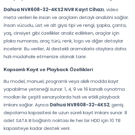
Dahua NVR608-32-4KS2 NVR Kayıt Cihazı
, video
meta verileri ile insan ve araçların detaylı analizini sağlar.
İnsan vücudu, üst ve alt giysi tipi ve rengi, şapka, çanta,
yaş, cinsiyet gibi özellikler analiz edilirken, araçlar için
plaka numarası, araç türü, renk, logo ve diğer detaylar
incelenir. Bu veriler, AI destekli aramalarla olaylara daha
hızlı müdahale etmenize olanak tanır.
Kapsamlı Kayıt ve Playback Özellikleri
Bu model, manuel, programlı veya akıllı modda kayıt
yapabilme yeteneği sunar. 1, 4, 9 ve 16 kanallı oynatma
modları ile çeşitli senaryolarda hızlı ve etkili playback
imkanı sağlar. Ayrıca
Dahua NVR608-32-4KS2
, geniş
depolama kapasitesi ile uzun süreli kayıt imkanı sunar. 8
adet SATA III bağlantı noktası ile her bir HDD için 10 TB
kapasiteye kadar destek verir.