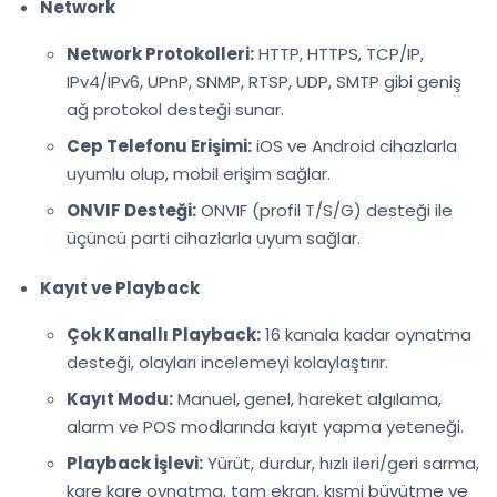
Network
Network Protokolleri:
HTTP, HTTPS, TCP/IP,
IPv4/IPv6, UPnP, SNMP, RTSP, UDP, SMTP gibi geniş
ağ protokol desteği sunar.
Cep Telefonu Erişimi:
iOS ve Android cihazlarla
uyumlu olup, mobil erişim sağlar.
ONVIF Desteği:
ONVIF (profil T/S/G) desteği ile
üçüncü parti cihazlarla uyum sağlar.
Kayıt ve Playback
Çok Kanallı Playback:
16 kanala kadar oynatma
desteği, olayları incelemeyi kolaylaştırır.
Kayıt Modu:
Manuel, genel, hareket algılama,
alarm ve POS modlarında kayıt yapma yeteneği.
Playback İşlevi:
Yürüt, durdur, hızlı ileri/geri sarma,
kare kare oynatma, tam ekran, kısmi büyütme ve