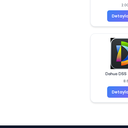
2.0
Detayla
Dahua DSS 
8.
Detayla