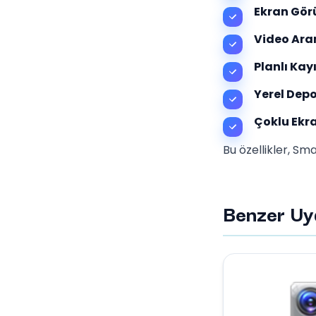
Ekran Gör
Video Ara
Planlı Kayı
Yerel Dep
Çoklu Ekra
Bu özellikler, S
Benzer Uy