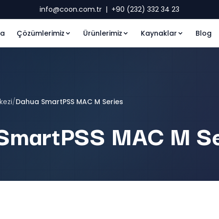
info@coon.com.tr
|
+90 (232) 332 34 23
fa
Çözümlerimiz
Ürünlerimiz
Kaynaklar
Blog
kezi
/
Dahua SmartPSS MAC M Series
SmartPSS MAC M Se