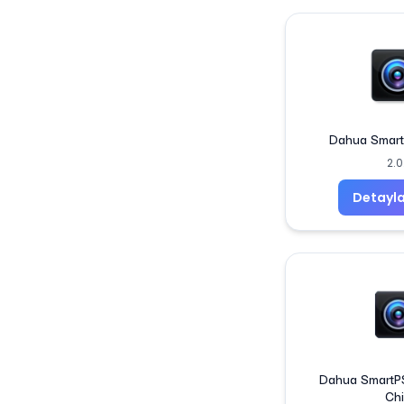
Dahua Smart
2.0
Detayla
Dahua SmartP
Ch