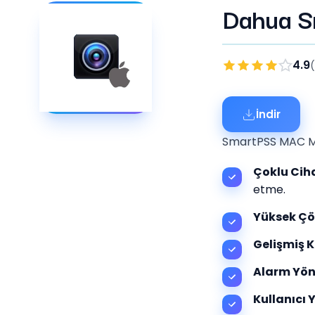
Dahua S
4.9
İndir
SmartPSS MAC M se
Çoklu Ciha
etme.
Yüksek Çö
Gelişmiş K
Alarm Yön
Kullanıcı 