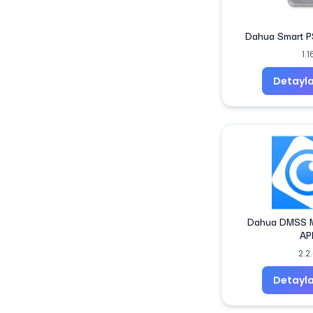
Dahua Smart P
1.1
Detayla
Dahua DMSS M
AP
2.2
Detayla