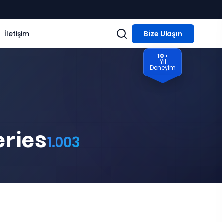
İletişim
Bize Ulaşın
10+
Yıl
Deneyim
ries
1.003