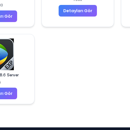
03
Detayları Gör
rı Gör
8.6 Server
6
rı Gör