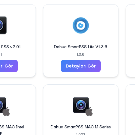
 PSS v2.01
Dahua SmartPSS Lite V1.3.6
.1
1.3.6
rı Gör
Detayları Gör
SS MAC Intel
Dahua SmartPSS MAC M Series
ip
1.003