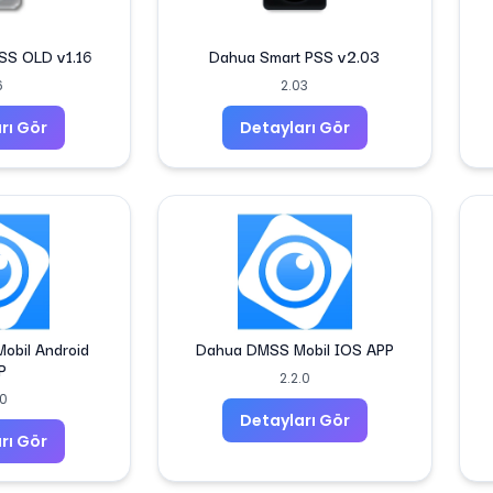
SS OLD v1.16
Dahua Smart PSS v2.03
6
2.03
rı Gör
Detayları Gör
obil Android
Dahua DMSS Mobil IOS APP
P
2.2.0
.0
Detayları Gör
rı Gör