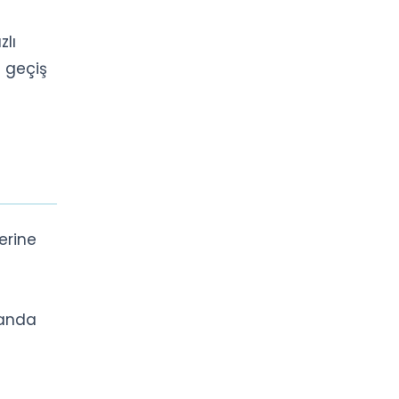
zlı
z geçiş
lerine
 anda