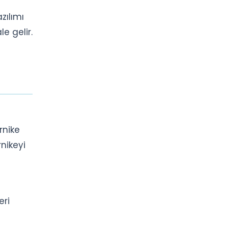
zılımı
le gelir.
rnike
nikeyi
eri