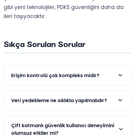
gibi yeni teknolojiler, PDKS güvenliğini daha da
ileri taşıyacaktır.
Sıkça Sorulan Sorular
Erişim kontrolü çok kompleks midir?
İyi tasarlanmış RBAC sistemleri, intuitive ve
yönetilmesi kolaydır. Sistem yöneticileri, basit
Veri yedekleme ne sıklıkla yapılmalıdır?
arayüzler ile roller ve izinleri tanımlayabilirler.
Kritik veriler için günlük, tercihen saatlik yedekleme
yapılmalıdır. Kurtarma planında, veri kaybı en az 1
Çift katmanlı güvenlik kullanıcı deneyimini
saat ile sınırlandırılmalıdır.
olumsuz etkiler mi?