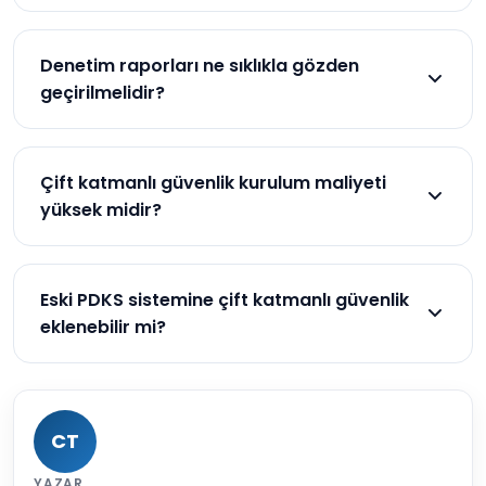
İşletme, güvenliğin sorumluluğunu göstererek,
eğitimi zorunlu hale getirmelidir. Sistem, güvenlik
Denetim raporları ne sıklıkla gözden
politikalarını ihlal edenleri otomatik olarak
geçirilmelidir?
raporlayabilir.
En az aylık olarak gözden geçirilmelidir. Anormal
aktiviteler tespit edilirse, derhal araştırılmalıdır. Yıllık
Çift katmanlı güvenlik kurulum maliyeti
kapsamlı güvenlik denetimler de yapılmalıdır.
yüksek midir?
İlk yatırım yüksek olsa da, veri ihlali durumunda
karşılanacak kayıp ve ceza çok daha yüksek olur.
Eski PDKS sistemine çift katmanlı güvenlik
Uzun vadede, güvenlik yatırımı ekonomiktir.
eklenebilir mi?
Evet, çoğu zaman eski sistemlere güvenlik
özellikleri eklenebilir. Ancak, yeni nesil sistemler
daha iyi entegre çiftkatlı güvenlik ile gelir.
CT
YAZAR