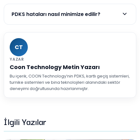
Evet, eğitim ve doğru entegrasyon yapılmazsa
hata riski vardır.
PDKS hataları nasıl minimize edilir?
Uzman desteği, eğitim, entegrasyon ve düzenli
kontrol ile minimize edilir.
CT
YAZAR
Coon Technology Metin Yazarı
Bu içerik, COON Technology’nin PDKS, kartlı geçiş sistemleri,
turnike sistemleri ve bina teknolojileri alanındaki sektör
deneyimi doğrultusunda hazırlanmıştır.
İlgili Yazılar