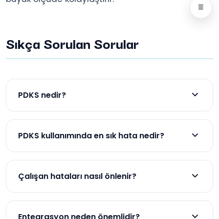
☰
Sıkça Sorulan Sorular
PDKS nedir?
Personel Devam Kontrol Sistemi’dir, giriş-çıkış ve
mesai takibini yapar.
PDKS kullanımında en sık hata nedir?
Yanlış veri girişi ve kurulum hataları en sık görülen
sorunlardır.
Çalışan hataları nasıl önlenir?
Biyometrik doğrulama ve düzenli eğitim ile
önlenebilir.
Entegrasyon neden önemlidir?