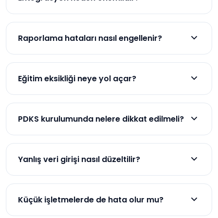
Bordro ve İK sistemleri ile uyumlu çalışarak hataları
azaltır.
Raporlama hataları nasıl engellenir?
Doğru kriterler, otomatik raporlama ve kontrol
mekanizmaları ile engellenir.
Eğitim eksikliği neye yol açar?
Yanlış kullanım, veri kaybı ve hatalı raporlama
sorunlarına yol açar.
PDKS kurulumunda nelere dikkat edilmeli?
Altyapı uygunluğu, donanım seçimi ve uzman
desteği önemlidir.
Yanlış veri girişi nasıl düzeltilir?
Düzenli denetim ve yazılım kontrolleri ile düzeltilir.
Küçük işletmelerde de hata olur mu?