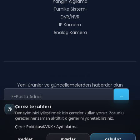
Yangın Algılama
Turnike Sistemi
DVR/NVR
IP Kamera
Analog Kamera
Bültene Abone Ol
Yeni ürünler ve güncellemelerden haberdar olun
→
Çerez tercihleri
🍪
Deneyiminizi iyileştirmek için çerezler kullanıyoruz. Zorunlu
çerezler her zaman aktiftir; diğerlerini yönetebilirsiniz.
Çerez Politikası
KVKK / Aydınlatma
COON TECHNOLOGY
|
Copyright
2026
COON Technology
KVKK Aydınlatma
Çerez Politikası
İletişim
Reddet
Ayarlar
Kabul Et