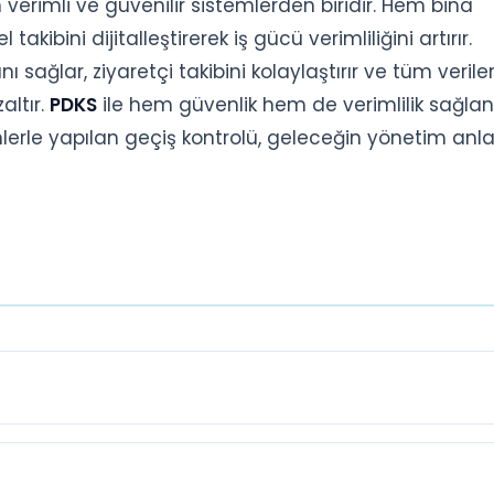
erimli ve güvenilir sistemlerden biridir. Hem bina
kibini dijitalleştirerek iş gücü verimliliğini artırır.
ı sağlar, ziyaretçi takibini kolaylaştırır ve tüm verileri
altır.
PDKS
ile hem güvenlik hem de verimlilik sağlan
lerle yapılan geçiş kontrolü, geleceğin yönetim anla
 giriş-çıkışlarının dijital ortamda takip edilmesini sağlar.