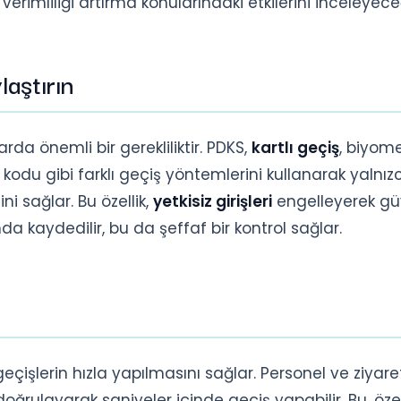
rimliliği artırma konularındaki etkilerini inceleyece
aştırın
rda önemli bir gerekliliktir. PDKS,
kartlı geçiş
, biyome
odu gibi farklı geçiş yöntemlerini kullanarak yalnız
ini sağlar. Bu özellik,
yetkisiz girişleri
engelleyerek gü
amda kaydedilir, bu da şeffaf bir kontrol sağlar.
eçişlerin hızla yapılmasını sağlar. Personel ve ziyaret
doğrulayarak saniyeler içinde geçiş yapabilir. Bu, özel