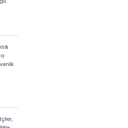
ğiz.
trik
ca
venlik
çiler,
likle