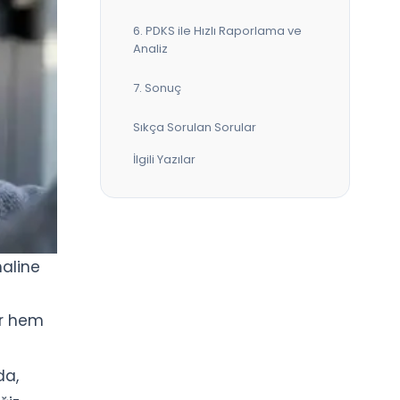
6. PDKS ile Hızlı Raporlama ve
Analiz
7. Sonuç
Sıkça Sorulan Sorular
İlgili Yazılar
haline
ır hem
da,