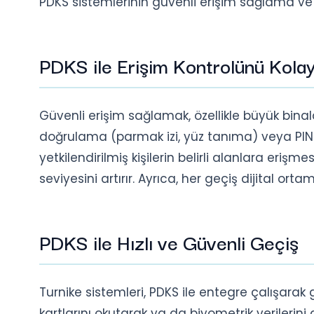
PDKS sistemlerinin güvenli erişim sağlama ve ve
PDKS ile Erişim Kontrolünü Kolayl
Güvenli erişim sağlamak, özellikle büyük binala
doğrulama (parmak izi, yüz tanıma) veya PIN k
yetkilendirilmiş kişilerin belirli alanlara erişmes
seviyesini artırır. Ayrıca, her geçiş dijital ort
PDKS ile Hızlı ve Güvenli Geçiş
Turnike sistemleri, PDKS ile entegre çalışarak g
kartlarını okutarak ya da biyometrik verilerini 