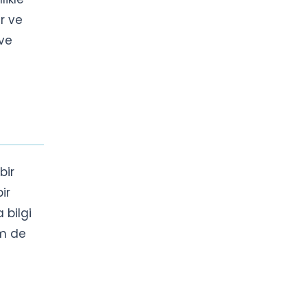
r ve
 ve
bir
ir
 bilgi
em de