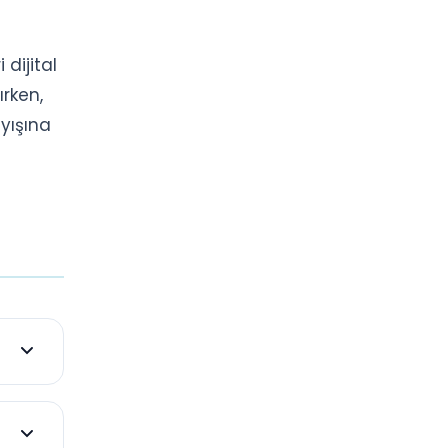
 dijital
ırken,
yışına