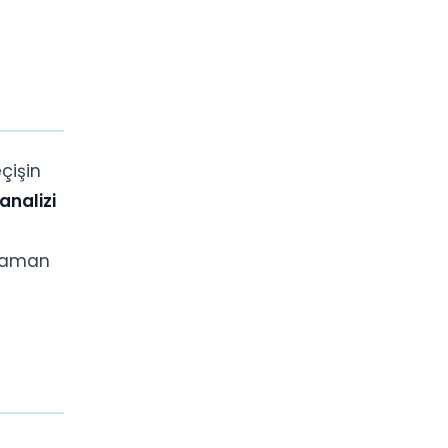
çişin
 analizi
r zaman