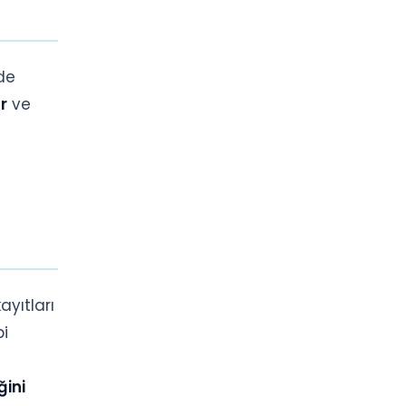
nde
r
ve
ayıtları
bi
ğini