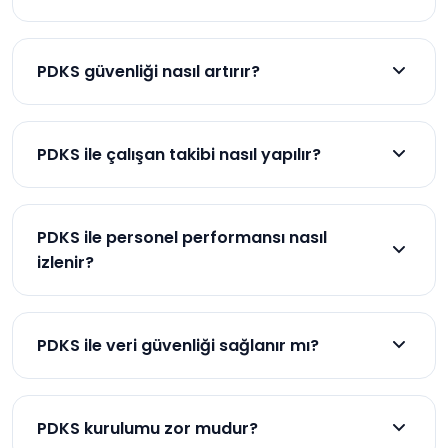
Çalışanların giriş-çıkış saatleri, mesai süreleri, izin
günleri gibi veriler kaydedilir.
PDKS güvenliği nasıl artırır?
PDKS, yalnızca yetkili kişilerin geçiş yapmasını
sağlar ve dijital ortamda şeffaflık sağlar.
PDKS ile çalışan takibi nasıl yapılır?
Çalışanların giriş-çıkış bilgileri, mesai saatleri ve izin
kullanımları dijital ortamda kaydedilir.
PDKS ile personel performansı nasıl
izlenir?
Çalışanların iş saatleri, izin kullanımları ve fazla
mesai verileri kaydedilerek performans takibi
PDKS ile veri güvenliği sağlanır mı?
yapılabilir.
Evet, tüm veriler dijital ortamda güvenli bir şekilde
saklanır ve yalnızca yetkili kişiler erişebilir.
PDKS kurulumu zor mudur?