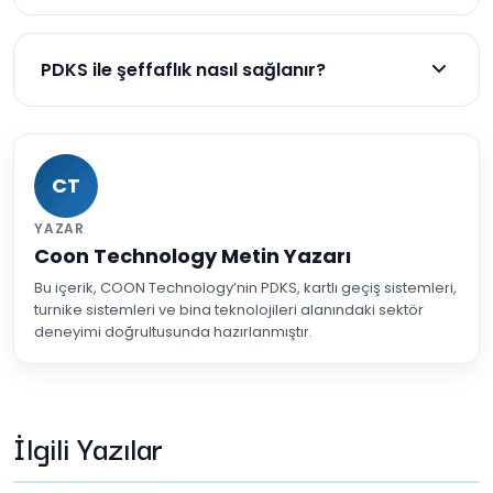
Hayır, uzman ekipler tarafından hızlı ve kolay bir
şekilde kurulumu yapılır.
PDKS ile şeffaflık nasıl sağlanır?
Sistem, tüm verileri dijital ortamda kaydeder ve
her geçiş izlenebilir olur, böylece şeffaflık sağlanır.
CT
YAZAR
Coon Technology Metin Yazarı
Bu içerik, COON Technology’nin PDKS, kartlı geçiş sistemleri,
turnike sistemleri ve bina teknolojileri alanındaki sektör
deneyimi doğrultusunda hazırlanmıştır.
İlgili Yazılar