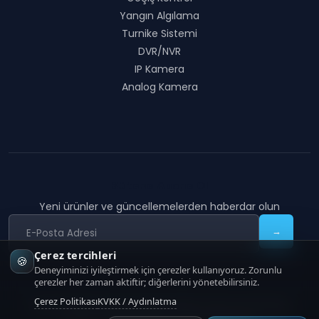
Yangın Algılama
Turnike Sistemi
DVR/NVR
IP Kamera
Analog Kamera
Bültene Abone Ol
Yeni ürünler ve güncellemelerden haberdar olun
→
Çerez tercihleri
🍪
Deneyiminizi iyileştirmek için çerezler kullanıyoruz. Zorunlu
çerezler her zaman aktiftir; diğerlerini yönetebilirsiniz.
Çerez Politikası
KVKK / Aydınlatma
COON TECHNOLOGY
|
Copyright
2026
COON Technology