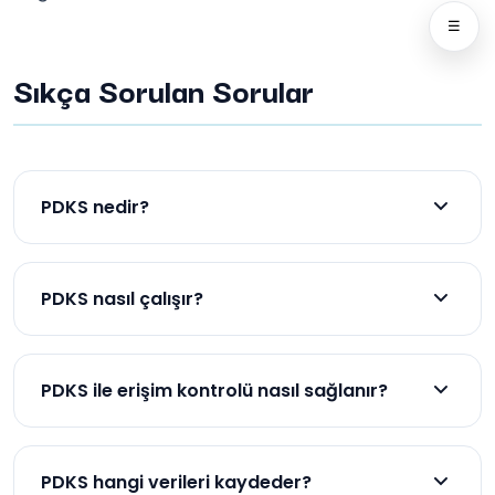
☰
Sıkça Sorulan Sorular
PDKS nedir?
PDKS, Personel Devam Kontrol Sistemi olup,
çalışanların giriş-çıkış saatlerini dijital ortamda
PDKS nasıl çalışır?
takip eder.
Çalışanlar kartlı geçiş, parmak izi veya yüz tanıma
gibi biyometrik doğrulama yöntemleriyle geçiş
PDKS ile erişim kontrolü nasıl sağlanır?
yapar.
PDKS, geçişleri dijital ortamda kaydederek yalnızca
yetkilendirilmiş kişilerin geçiş yapmasına izin verir.
PDKS hangi verileri kaydeder?