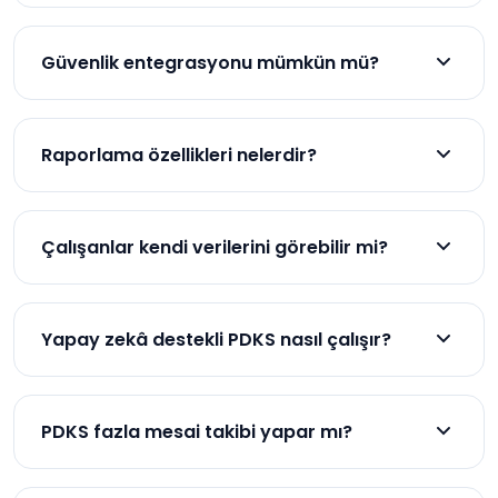
Farklı lokasyonlardaki verileri tek merkezden
yönetmeyi sağlar.
Güvenlik entegrasyonu mümkün mü?
Evet, kartlı, biyometrik ve turnike sistemleriyle
entegre çalışır.
Raporlama özellikleri nelerdir?
Günlük, haftalık ve aylık raporlarla personel
verilerini sunar.
Çalışanlar kendi verilerini görebilir mi?
Evet, şeffaflık için çalışanların erişimi mümkündür.
Yapay zekâ destekli PDKS nasıl çalışır?
İş gücü ihtiyaçlarını tahmin eder ve planlamayı
kolaylaştırır.
PDKS fazla mesai takibi yapar mı?
Evet, fazla mesai sürelerini otomatik olarak