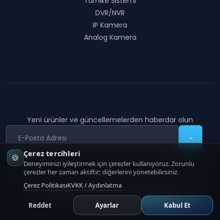
Turnike Sistemi
DVR/NVR
IP Kamera
Analog Kamera
Bültene Abone Ol
Yeni ürünler ve güncellemelerden haberdar olun
→
Çerez tercihleri
🍪
Deneyiminizi iyileştirmek için çerezler kullanıyoruz. Zorunlu
çerezler her zaman aktiftir; diğerlerini yönetebilirsiniz.
Çerez Politikası
KVKK / Aydınlatma
COON TECHNOLOGY
|
Copyright
2026
COON Technology
KVKK Aydınlatma
Çerez Politikası
İletişim
Reddet
Ayarlar
Kabul Et