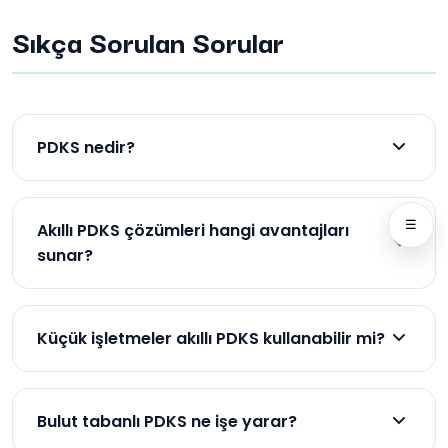
Sıkça Sorulan Sorular
PDKS nedir?
Personel Devam Kontrol Sistemi’dir, çalışan giriş-
çıkışlarını kayıt altına alır.
☰
Akıllı PDKS çözümleri hangi avantajları
sunar?
Güvenlik, verimlilik, raporlama ve otomasyon
imkânı sağlar.
Küçük işletmeler akıllı PDKS kullanabilir mi?
Evet, ölçeklenebilir yapısıyla küçük işletmelere de
uygundur.
Bulut tabanlı PDKS ne işe yarar?