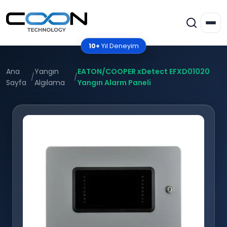
10+
Yıl Deneyim
Ana
Yangın
EATON/COOPER xDetect EFXD01020
/
/
Sayfa
Algılama
Yangın Alarm Paneli