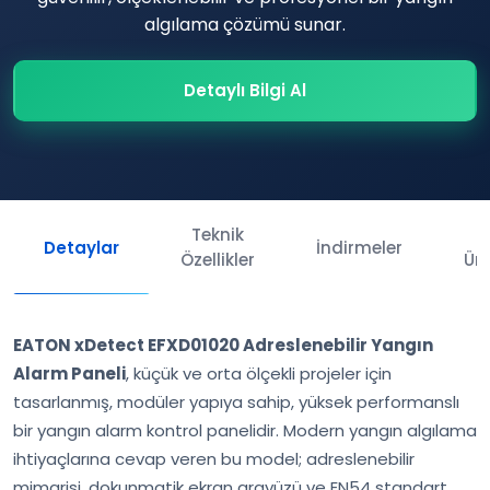
algılama çözümü sunar.
Detaylı Bilgi Al
Teknik
İl
Detaylar
İndirmeler
Özellikler
Ürü
EATON xDetect EFXD01020 Adreslenebilir Yangın
Alarm Paneli
, küçük ve orta ölçekli projeler için
tasarlanmış, modüler yapıya sahip, yüksek performanslı
bir yangın alarm kontrol panelidir. Modern yangın algılama
ihtiyaçlarına cevap veren bu model; adreslenebilir
mimarisi, dokunmatik ekran arayüzü ve EN54 standart