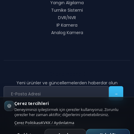
Yangın Algılama
Turnike Sistemi
DVR/NVR
IP Kamera
Analog Kamera
Bültene Abone Ol
Yeni ürünler ve güncellemelerden haberdar olun
→
Çerez tercihleri
🍪
Deneyiminizi iyileştirmek için çerezler kullanıyoruz. Zorunlu
çerezler her zaman aktiftir; diğerlerini yönetebilirsiniz.
Çerez Politikası
KVKK / Aydınlatma
COON TECHNOLOGY
|
Copyright
2026
COON Technology
KVKK Aydınlatma
Çerez Politikası
İletişim