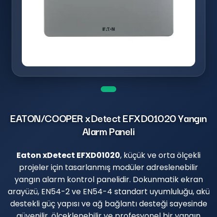
EATON/COOPER xDetect EFXD01020 Yangın
Alarm Paneli
Eaton xDetect EFXD01020
, küçük ve orta ölçekli
projeler için tasarlanmış modüler adreslenebilir
yangın alarm kontrol panelidir. Dokunmatik ekran
arayüzü, EN54-2 ve EN54-4 standart uyumluluğu, akü
destekli güç yapısı ve ağ bağlantı desteği sayesinde
güvenilir, ölçeklenebilir ve profesyonel bir yangın