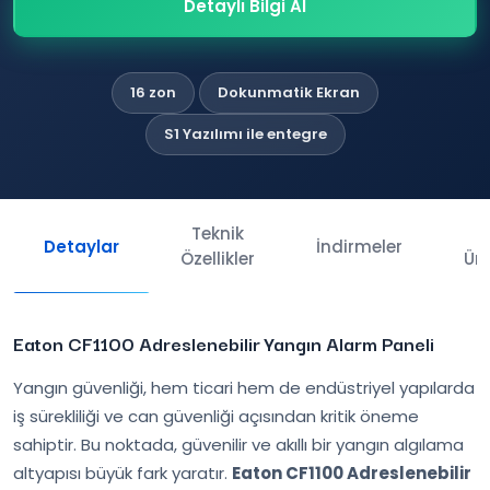
Detaylı Bilgi Al
16 zon
Dokunmatik Ekran
S1 Yazılımı ile entegre
Teknik
İl
Detaylar
İndirmeler
Özellikler
Ürü
Eaton CF1100 Adreslenebilir Yangın Alarm Paneli
Yangın güvenliği, hem ticari hem de endüstriyel yapılarda
iş sürekliliği ve can güvenliği açısından kritik öneme
sahiptir. Bu noktada, güvenilir ve akıllı bir yangın algılama
altyapısı büyük fark yaratır.
Eaton
CF1100 Adreslenebilir