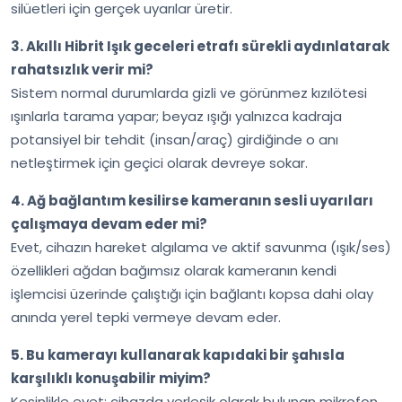
silüetleri için gerçek uyarılar üretir.
3. Akıllı Hibrit Işık geceleri etrafı sürekli aydınlatarak
rahatsızlık verir mi?
Sistem normal durumlarda gizli ve görünmez kızılötesi
ışınlarla tarama yapar; beyaz ışığı yalnızca kadraja
potansiyel bir tehdit (insan/araç) girdiğinde o anı
netleştirmek için geçici olarak devreye sokar.
4. Ağ bağlantım kesilirse kameranın sesli uyarıları
çalışmaya devam eder mi?
Evet, cihazın hareket algılama ve aktif savunma (ışık/ses)
özellikleri ağdan bağımsız olarak kameranın kendi
işlemcisi üzerinde çalıştığı için bağlantı kopsa dahi olay
anında yerel tepki vermeye devam eder.
5. Bu kamerayı kullanarak kapıdaki bir şahısla
karşılıklı konuşabilir miyim?
Kesinlikle evet; cihazda yerleşik olarak bulunan mikrofon