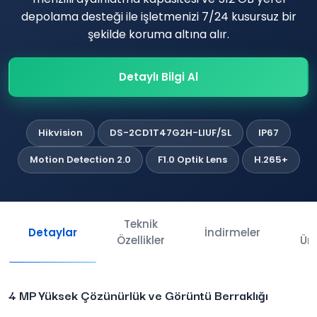
depolama desteği ile işletmenizi 7/24 kusursuz bir
şekilde koruma altına alır.
Detaylı Bilgi Al
Hikvision
DS-2CD1T47G2H-LIUF/SL
IP67
Motion Detection 2.0
F1.0 Optik Lens
H.265+
Teknik
İl
Detaylar
İndirmeler
Özellikler
Ürü
4 MP Yüksek Çözünürlük ve Görüntü Berraklığı