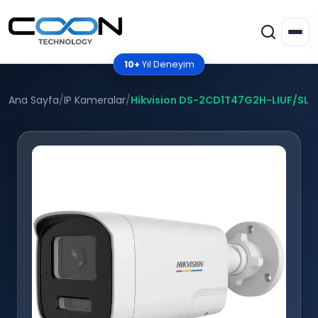
10+
Yıl Deneyim
Ana Sayfa
/
IP Kameralar
/
Hikvision DS-2CD1T47G2H-LIUF/SL