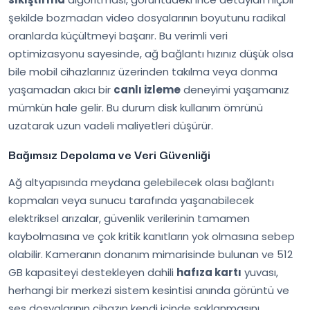
şekilde bozmadan video dosyalarının boyutunu radikal
oranlarda küçültmeyi başarır. Bu verimli veri
optimizasyonu sayesinde, ağ bağlantı hızınız düşük olsa
bile mobil cihazlarınız üzerinden takılma veya donma
yaşamadan akıcı bir
canlı izleme
deneyimi yaşamanız
mümkün hale gelir. Bu durum disk kullanım ömrünü
uzatarak uzun vadeli maliyetleri düşürür.
Bağımsız Depolama ve Veri Güvenliği
Ağ altyapısında meydana gelebilecek olası bağlantı
kopmaları veya sunucu tarafında yaşanabilecek
elektriksel arızalar, güvenlik verilerinin tamamen
kaybolmasına ve çok kritik kanıtların yok olmasına sebep
olabilir. Kameranın donanım mimarisinde bulunan ve 512
GB kapasiteyi destekleyen dahili
hafıza kartı
yuvası,
herhangi bir merkezi sistem kesintisi anında görüntü ve
ses dosyalarının cihazın kendi içinde saklanmasını