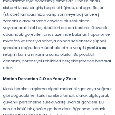
mekanizmasıyla donatılmış olmasıdır. Cihazın analiz
sistemi izinsiz bir giriş tespit ettiğinde, entegre flaşör
(strobe) lambası hızla yanıp sönmeye başlar ve eş
zamanlı olarak ortama caydırıcı bir sesli alarm
yayınlanarak ihlal teşebbüsleri anında bastırılır. Güvenlik
odasındaki görevliler, cihaz üzerinde bulunan hoparlör ve
mikrofon vasıtasıyla sahaya anında seslenerek şüpheli
şahıslara doğrudan müdahale etme ve
çift yönlü ses
iletişimi kurma imkanına sahip olurlar. Bu proaktif
donanım, potansiyel tehlikeleri gerçekleşmeden bertaraf
eder.
Motion Detection 2.0 ve Yapay Zeka
Klasik hareket algılama algoritmaları, rüzgar veya yağmur
gibi doğadaki her türlü hareketi tehdit olarak algılayarak
güvenlik personeline sürekli yanlış uyarılar gönderir. Bu
soruna köklü bir çözüm getiren derin öğrenme tabanlı