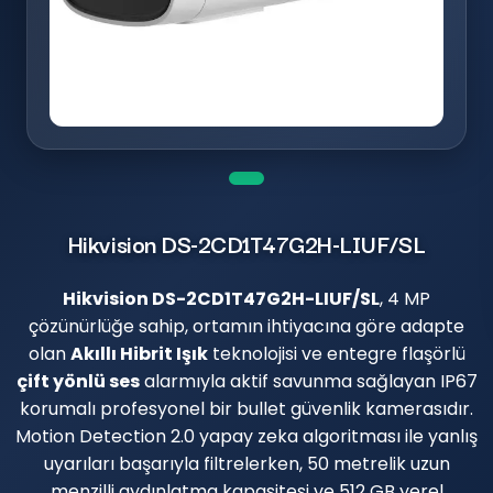
Hikvision DS-2CD1T47G2H-LIUF/SL
Hikvision DS-2CD1T47G2H-LIUF/SL
, 4 MP
çözünürlüğe sahip, ortamın ihtiyacına göre adapte
olan
Akıllı Hibrit Işık
teknolojisi ve entegre flaşörlü
çift yönlü ses
alarmıyla aktif savunma sağlayan IP67
korumalı profesyonel bir bullet güvenlik kamerasıdır.
Motion Detection 2.0 yapay zeka algoritması ile yanlış
uyarıları başarıyla filtrelerken, 50 metrelik uzun
menzilli aydınlatma kapasitesi ve 512 GB yerel