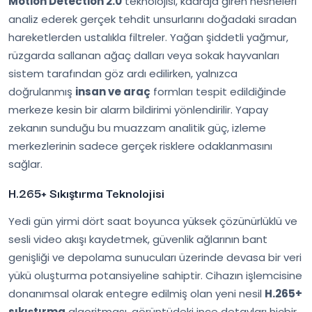
Motion Detection 2.0
teknolojisi, kadraja giren nesneleri
analiz ederek gerçek tehdit unsurlarını doğadaki sıradan
hareketlerden ustalıkla filtreler. Yağan şiddetli yağmur,
rüzgarda sallanan ağaç dalları veya sokak hayvanları
sistem tarafından göz ardı edilirken, yalnızca
doğrulanmış
insan ve araç
formları tespit edildiğinde
merkeze kesin bir alarm bildirimi yönlendirilir. Yapay
zekanın sunduğu bu muazzam analitik güç, izleme
merkezlerinin sadece gerçek risklere odaklanmasını
sağlar.
H.265+ Sıkıştırma Teknolojisi
Yedi gün yirmi dört saat boyunca yüksek çözünürlüklü ve
sesli video akışı kaydetmek, güvenlik ağlarının bant
genişliği ve depolama sunucuları üzerinde devasa bir veri
yükü oluşturma potansiyeline sahiptir. Cihazın işlemcisine
donanımsal olarak entegre edilmiş olan yeni nesil
H.265+
sıkıştırma
algoritması, görüntüdeki ince detayları hiçbir