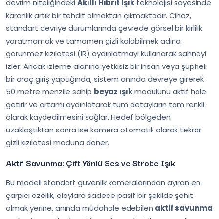
devrim niteliğindeki
Akıllı Hibrit Işık
teknolojisi sayesinde
karanlık artık bir tehdit olmaktan çıkmaktadır. Cihaz,
standart devriye durumlarında çevrede görsel bir kirlilik
yaratmamak ve tamamen gizli kalabilmek adına
görünmez kızılötesi (IR) aydınlatmayı kullanarak sahneyi
izler. Ancak izleme alanına yetkisiz bir insan veya şüpheli
bir araç giriş yaptığında, sistem anında devreye girerek
50 metre menzile sahip
beyaz ışık
modülünü aktif hale
getirir ve ortamı aydınlatarak tüm detayların tam renkli
olarak kaydedilmesini sağlar. Hedef bölgeden
uzaklaştıktan sonra ise kamera otomatik olarak tekrar
gizli kızılötesi moduna döner.
Aktif Savunma: Çift Yönlü Ses ve Strobe Işık
Bu modeli standart güvenlik kameralarından ayıran en
çarpıcı özellik, olaylara sadece pasif bir şekilde şahit
olmak yerine, anında müdahale edebilen
aktif savunma