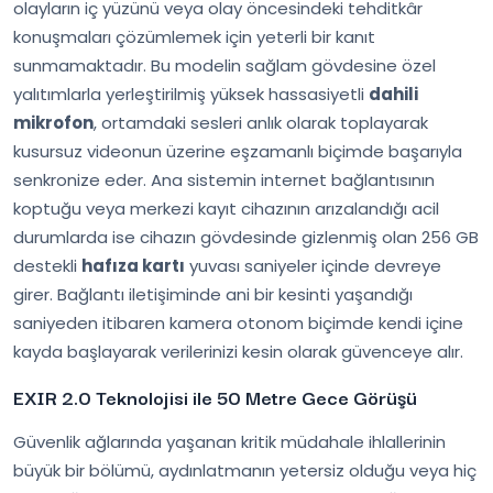
olayların iç yüzünü veya olay öncesindeki tehditkâr
konuşmaları çözümlemek için yeterli bir kanıt
sunmamaktadır. Bu modelin sağlam gövdesine özel
yalıtımlarla yerleştirilmiş yüksek hassasiyetli
dahili
mikrofon
, ortamdaki sesleri anlık olarak toplayarak
kusursuz videonun üzerine eşzamanlı biçimde başarıyla
senkronize eder. Ana sistemin internet bağlantısının
koptuğu veya merkezi kayıt cihazının arızalandığı acil
durumlarda ise cihazın gövdesinde gizlenmiş olan 256 GB
destekli
hafıza kartı
yuvası saniyeler içinde devreye
girer. Bağlantı iletişiminde ani bir kesinti yaşandığı
saniyeden itibaren kamera otonom biçimde kendi içine
kayda başlayarak verilerinizi kesin olarak güvenceye alır.
EXIR 2.0 Teknolojisi ile 50 Metre Gece Görüşü
Güvenlik ağlarında yaşanan kritik müdahale ihlallerinin
büyük bir bölümü, aydınlatmanın yetersiz olduğu veya hiç