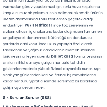
donanımların uzun yıllar boyunca mekanik bir arıza
vermeden görev yapabilmesi için zorlu hava koşullarına
karşı kusursuz bir yalıtımla izole edilmesi elzemdir. Ürünün
üretim aşamasında zorlu testlerden geçerek aldığı
endüstriyel
IP67 sertifikası
, ince toz zerrelerinin ve
sıvıların cihazın iç anakartına kadar ulaşmasını tamamen
engelleyerek donanımsal bütünlüğü en dondurucu
şartlarda dahi korur. İnce uzun yapısıyla özel olarak
tasarlanan ve yağmur damlalarının mercek üzerinde
birikmesini önleyen siperlikli
bullet kasa
formu, tesisinizin
sınırlarını ihlal etmeye çalışan her türlü tehdidin
gözlemlenmesinde yüksek fiziksel dayanıklılık sunar. Aşırı
sıcak yaz günlerinden karlı ve fırtınalı kış mevsimlerine
kadar her türlü yıpratıcı iklimde sarsılmaz bir kararlılıkla
çalışmaya devam eder.
Sık Sorulan Sorular (SSS)
1. Bu kameranın ürün kodunda yer alan -U ve -F