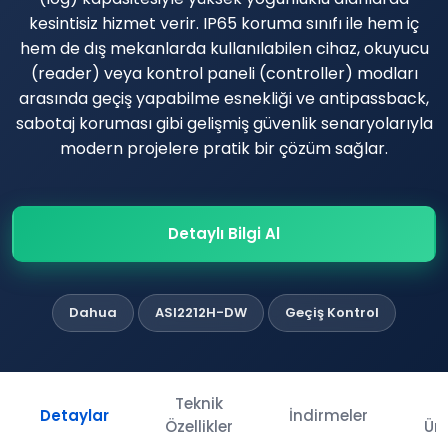
kesintisiz hizmet verir. IP65 koruma sınıfı ile hem iç
hem de dış mekanlarda kullanılabilen cihaz, okuyucu
(reader) veya kontrol paneli (controller) modları
arasında geçiş yapabilme esnekliği ve antipassback,
sabotaj koruması gibi gelişmiş güvenlik senaryolarıyla
modern projelere pratik bir çözüm sağlar.
Detaylı Bilgi Al
Dahua
ASI2212H-DW
Geçiş Kontrol
Teknik
İl
Detaylar
İndirmeler
Özellikler
Ürü