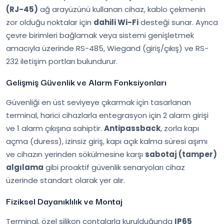
(RJ-45)
ağ arayüzünü kullanan cihaz, kablo çekmenin
zor olduğu noktalar için
dahili Wi-Fi
desteği sunar. Ayrıca
çevre birimleri bağlamak veya sistemi genişletmek
amacıyla üzerinde RS-485, Wiegand (giriş/çıkış) ve RS-
232 iletişim portları bulundurur.
Gelişmiş Güvenlik ve Alarm Fonksiyonları
Güvenliği en üst seviyeye çıkarmak için tasarlanan
terminal, harici cihazlarla entegrasyon için 2 alarm girişi
ve 1 alarm çıkışına sahiptir.
Antipassback
, zorla kapı
açma (duress), izinsiz giriş, kapı açık kalma süresi aşımı
ve cihazın yerinden sökülmesine karşı
sabotaj (tamper)
algılama
gibi proaktif güvenlik senaryoları cihaz
üzerinde standart olarak yer alır.
Fiziksel Dayanıklılık ve Montaj
Terminal, özel silikon contalarla kurulduğunda
IP65