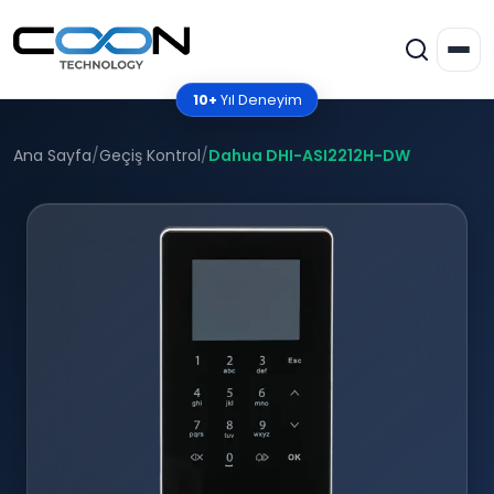
10+
Yıl Deneyim
Ana Sayfa
/
Geçiş Kontrol
/
Dahua DHI-ASI2212H-DW