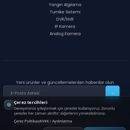
Yangın Algılama
Turnike Sistemi
DVR/NVR
IP Kamera
Analog Kamera
Bültene Abone Ol
Yeni ürünler ve güncellemelerden haberdar olun
→
Çerez tercihleri
🍪
Deneyiminizi iyileştirmek için çerezler kullanıyoruz. Zorunlu
çerezler her zaman aktiftir; diğerlerini yönetebilirsiniz.
Çerez Politikası
KVKK / Aydınlatma
COON TECHNOLOGY
|
Copyright
2026
COON Technology
KVKK Aydınlatma
Çerez Politikası
İletişim