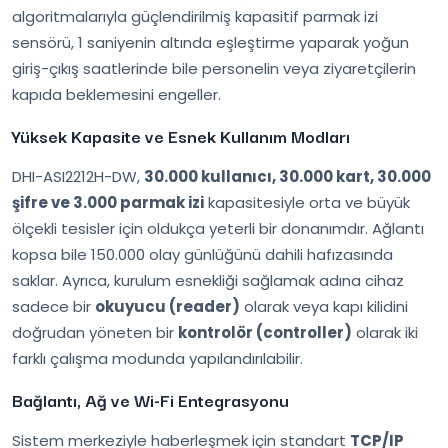
algoritmalarıyla güçlendirilmiş kapasitif parmak izi
sensörü, 1 saniyenin altında eşleştirme yaparak yoğun
giriş-çıkış saatlerinde bile personelin veya ziyaretçilerin
kapıda beklemesini engeller.
Yüksek Kapasite ve Esnek Kullanım Modları
DHI-ASI2212H-DW,
30.000 kullanıcı, 30.000 kart, 30.000
şifre ve 3.000 parmak izi
kapasitesiyle orta ve büyük
ölçekli tesisler için oldukça yeterli bir donanımdır. Ağlantı
kopsa bile 150.000 olay günlüğünü dahili hafızasında
saklar. Ayrıca, kurulum esnekliği sağlamak adına cihaz
sadece bir
okuyucu (reader)
olarak veya kapı kilidini
doğrudan yöneten bir
kontrolör (controller)
olarak iki
farklı çalışma modunda yapılandırılabilir.
Bağlantı, Ağ ve Wi-Fi Entegrasyonu
Sistem merkeziyle haberleşmek için standart
TCP/IP