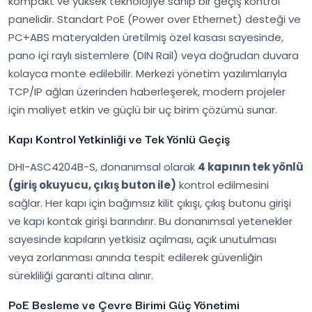
kompakt ve yüksek teknolojiye sahip bir geçiş kontrol
panelidir. Standart PoE (Power over Ethernet) desteği ve
PC+ABS materyalden üretilmiş özel kasası sayesinde,
pano içi raylı sistemlere (DIN Rail) veya doğrudan duvara
kolayca monte edilebilir. Merkezi yönetim yazılımlarıyla
TCP/IP ağları üzerinden haberleşerek, modern projeler
için maliyet etkin ve güçlü bir uç birim çözümü sunar.
Kapı Kontrol Yetkinliği ve Tek Yönlü Geçiş
DHI-ASC4204B-S, donanımsal olarak
4 kapının tek yönlü
(giriş okuyucu, çıkış buton ile)
kontrol edilmesini
sağlar. Her kapı için bağımsız kilit çıkışı, çıkış butonu girişi
ve kapı kontak girişi barındırır. Bu donanımsal yetenekler
sayesinde kapıların yetkisiz açılması, açık unutulması
veya zorlanması anında tespit edilerek güvenliğin
sürekliliği garanti altına alınır.
PoE Besleme ve Çevre Birimi Güç Yönetimi