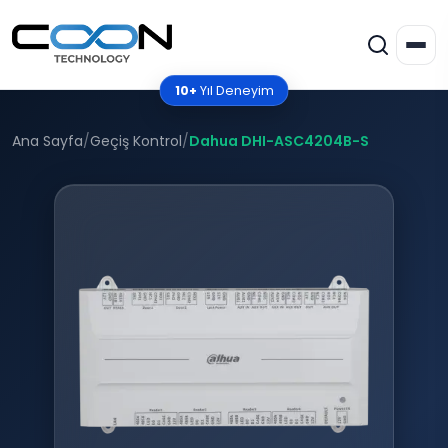
10+
Yıl Deneyim
Ana Sayfa
/
Geçiş Kontrol
/
Dahua DHI-ASC4204B-S