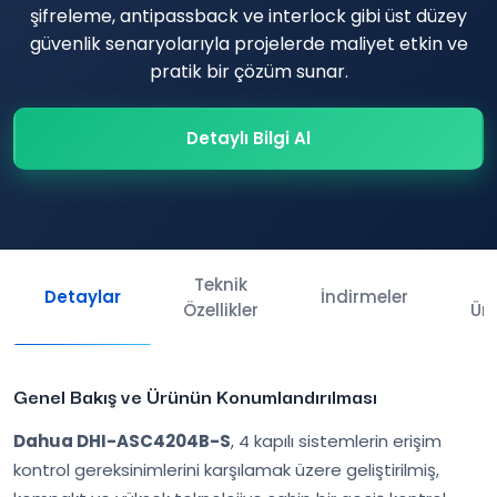
şifreleme, antipassback ve interlock gibi üst düzey
güvenlik senaryolarıyla projelerde maliyet etkin ve
pratik bir çözüm sunar.
Detaylı Bilgi Al
Teknik
İl
Detaylar
İndirmeler
Özellikler
Ürü
Genel Bakış ve Ürünün Konumlandırılması
Dahua DHI-ASC4204B-S
, 4 kapılı sistemlerin erişim
kontrol gereksinimlerini karşılamak üzere geliştirilmiş,