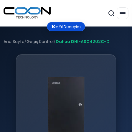
10+
Yıl Deneyim
Ana Sayfa
/
Geçiş Kontrol
/
Dahua DHI-ASC4202C-D