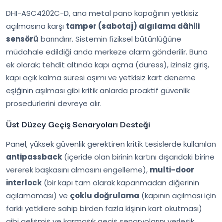
DHI-ASC4202C-D, ana metal pano kapağının yetkisiz
açılmasına karşı
tamper (sabotaj) algılama dâhili
sensörü
barındırır. Sistemin fiziksel bütünlüğüne
müdahale edildiği anda merkeze alarm gönderilir. Buna
ek olarak; tehdit altında kapı açma (duress), izinsiz giriş,
kapı açık kalma süresi aşımı ve yetkisiz kart deneme
eşiğinin aşılması gibi kritik anlarda proaktif güvenlik
prosedürlerini devreye alır.
Üst Düzey Geçiş Senaryoları Desteği
Panel, yüksek güvenlik gerektiren kritik tesislerde kullanılan
antipassback
(içeride olan birinin kartını dışarıdaki birine
vererek başkasını almasını engelleme),
multi-door
interlock
(bir kapı tam olarak kapanmadan diğerinin
açılamaması) ve
çoklu doğrulama
(kapının açılması için
farklı yetkilere sahip birden fazla kişinin kart okutması)
gibi gelişmiş ve karmaşık geçiş senaryolarını yerleşik