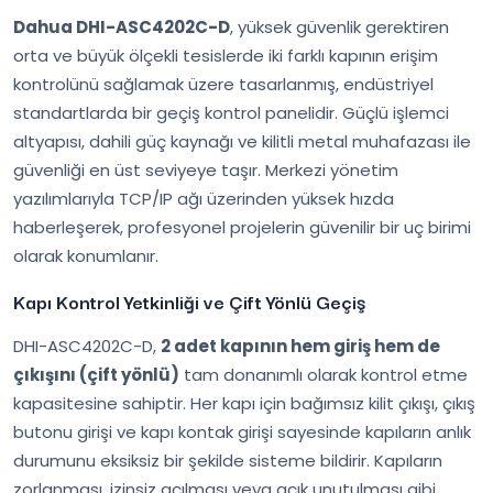
Dahua DHI-ASC4202C-D
, yüksek güvenlik gerektiren
orta ve büyük ölçekli tesislerde iki farklı kapının erişim
kontrolünü sağlamak üzere tasarlanmış, endüstriyel
standartlarda bir geçiş kontrol panelidir. Güçlü işlemci
altyapısı, dahili güç kaynağı ve kilitli metal muhafazası ile
güvenliği en üst seviyeye taşır. Merkezi yönetim
yazılımlarıyla TCP/IP ağı üzerinden yüksek hızda
haberleşerek, profesyonel projelerin güvenilir bir uç birimi
olarak konumlanır.
Kapı Kontrol Yetkinliği ve Çift Yönlü Geçiş
DHI-ASC4202C-D,
2 adet kapının hem giriş hem de
çıkışını (çift yönlü)
tam donanımlı olarak kontrol etme
kapasitesine sahiptir. Her kapı için bağımsız kilit çıkışı, çıkış
butonu girişi ve kapı kontak girişi sayesinde kapıların anlık
durumunu eksiksiz bir şekilde sisteme bildirir. Kapıların
zorlanması, izinsiz açılması veya açık unutulması gibi