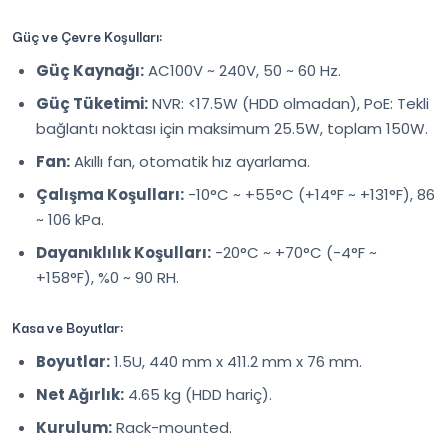
Güç ve Çevre Koşulları:
Güç Kaynağı:
AC100V ~ 240V, 50 ~ 60 Hz.
Güç Tüketimi:
NVR: <17.5W (HDD olmadan), PoE: Tekli
bağlantı noktası için maksimum 25.5W, toplam 150W.
Fan:
Akıllı fan, otomatik hız ayarlama.
Çalışma Koşulları:
-10°C ~ +55°C (+14°F ~ +131°F), 86
~ 106 kPa.
Dayanıklılık Koşulları:
-20°C ~ +70°C (-4°F ~
+158°F), %0 ~ 90 RH.
Kasa ve Boyutlar:
Boyutlar:
1.5U, 440 mm x 411.2 mm x 76 mm.
Net Ağırlık:
4.65 kg (HDD hariç).
Kurulum:
Rack-mounted.