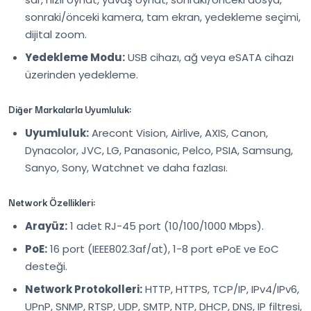
sonraki/önceki kamera, tam ekran, yedekleme seçimi,
dijital zoom.
Yedekleme Modu:
USB cihazı, ağ veya eSATA cihazı
üzerinden yedekleme.
Diğer Markalarla Uyumluluk:
Uyumluluk:
Arecont Vision, Airlive, AXIS, Canon,
Dynacolor, JVC, LG, Panasonic, Pelco, PSIA, Samsung,
Sanyo, Sony, Watchnet ve daha fazlası.
Network Özellikleri:
Arayüz:
1 adet RJ-45 port (10/100/1000 Mbps).
PoE:
16 port (IEEE802.3af/at), 1-8 port ePoE ve EoC
desteği.
Network Protokolleri:
HTTP, HTTPS, TCP/IP, IPv4/IPv6,
UPnP, SNMP, RTSP, UDP, SMTP, NTP, DHCP, DNS, IP filtresi,