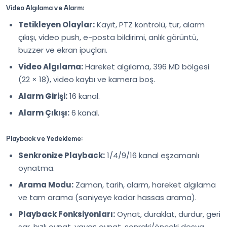
Video Algılama ve Alarm:
Tetikleyen Olaylar:
Kayıt, PTZ kontrolü, tur, alarm
çıkışı, video push, e-posta bildirimi, anlık görüntü,
buzzer ve ekran ipuçları.
Video Algılama:
Hareket algılama, 396 MD bölgesi
(22 × 18), video kaybı ve kamera boş.
Alarm Girişi:
16 kanal.
Alarm Çıkışı:
6 kanal.
Playback ve Yedekleme:
Senkronize Playback:
1/4/9/16 kanal eşzamanlı
oynatma.
Arama Modu:
Zaman, tarih, alarm, hareket algılama
ve tam arama (saniyeye kadar hassas arama).
Playback Fonksiyonları:
Oynat, duraklat, durdur, geri
sar, hızlı oynat, yavaş oynat, sonraki/önceki dosya,