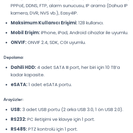
PPPoE, DDNS, FTP, alarm sunucusu, IP arama (Dahua IP
kamera, DVR, NVS vb.), Easy4IP.
Maksimum Kullanıcı Erişimi:
128 kullanıcı.
Mobil Erişim:
iPhone, iPad, Android cihazlar ile uyumlu.
ONVIF:
ONVIF 2.4, SDK, CGI uyumlu.
Depolama:
Dahili HDD:
4 adet SATA III port, her biri için 10 TB’a
kadar kapasite.
eSATA:
1 adet eSATA portu.
Arayüzler:
USB:
3 adet USB portu (2 arka USB 3.0, 1 ön USB 2.0).
RS232:
PC iletişimi ve klavye için 1 port.
RS485:
PTZ kontrolü için 1 port.