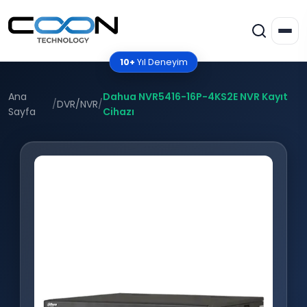
10+
Yıl Deneyim
Ana
Dahua NVR5416-16P-4KS2E NVR Kayıt
/
DVR/NVR
/
Sayfa
Cihazı