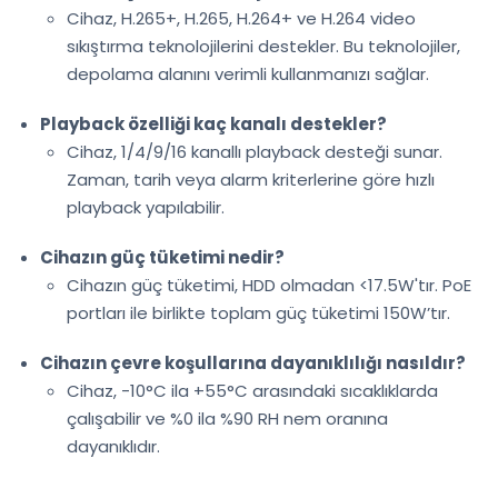
Cihaz, H.265+, H.265, H.264+ ve H.264 video
sıkıştırma teknolojilerini destekler. Bu teknolojiler,
depolama alanını verimli kullanmanızı sağlar.
Playback özelliği kaç kanalı destekler?
Cihaz, 1/4/9/16 kanallı playback desteği sunar.
Zaman, tarih veya alarm kriterlerine göre hızlı
playback yapılabilir.
Cihazın güç tüketimi nedir?
Cihazın güç tüketimi, HDD olmadan <17.5W'tır. PoE
portları ile birlikte toplam güç tüketimi 150W’tır.
Cihazın çevre koşullarına dayanıklılığı nasıldır?
Cihaz, -10°C ila +55°C arasındaki sıcaklıklarda
çalışabilir ve %0 ila %90 RH nem oranına
dayanıklıdır.