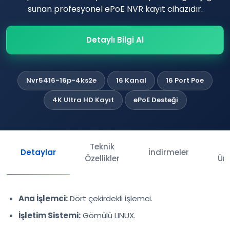
sunan profesyonel ePoE NVR kayıt cihazıdır.
Detaylı Bilgi Al
Nvr5416-16p-4ks2e
16 Kanal
16 Port Poe
4K Ultra HD Kayıt
ePoE Desteği
Teknik
İl
Detaylar
İndirmeler
Özellikler
Ürü
Ana İşlemci:
Dört çekirdekli işlemci.
İşletim Sistemi:
Gömülü LINUX.