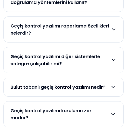
doğrulama yöntemlerini kullanır?
Kart okuma, parmak izi tarama, yüz tanıma ve
şifre girişi gibi yöntemler kullanılır.
Geçiş kontrol yazılımı raporlama özellikleri
nelerdir?
Giriş-çıkış kayıtlarını analiz eder ve anormal erişim
girişimlerini tespit eder.
Geçiş kontrol yazılımı diğer sistemlerle
entegre çalışabilir mi?
Evet, kamera sistemleri, alarm sistemleri ve
personel takip sistemleriyle entegre çalışabilir.
Bulut tabanlı geçiş kontrol yazılımı nedir?
Bulut tabanlı çözümler, verileri bulut sunucularında
saklar ve her yerden erişim sağlar.
Geçiş kontrol yazılımı kurulumu zor
mudur?