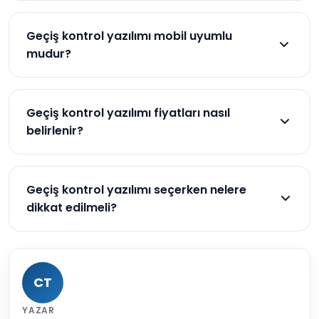
Kurulum, yazılımın türüne ve şirketin altyapısına
göre değişir. Genellikle teknik destek ekipleri
Geçiş kontrol yazılımı mobil uyumlu
tarafından yapılır.
mudur?
Evet, birçok geçiş kontrol yazılımı mobil cihazlarla
uyumlu çalışabilir.
Geçiş kontrol yazılımı fiyatları nasıl
belirlenir?
Fiyatlar, yazılımın özelliklerine, kullanıcı sayısına ve
lisans türüne göre değişir.
Geçiş kontrol yazılımı seçerken nelere
dikkat edilmeli?
Güvenlik standartları, kullanım kolaylığı,
entegrasyon yetenekleri ve fiyatlandırma gibi
faktörlere dikkat edilmelidir.
CT
YAZAR