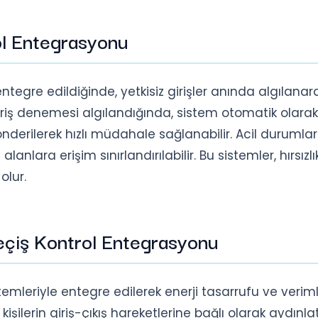
ol Entegrasyonu
ntegre edildiğinde, yetkisiz girişler anında algılanar
 giriş denemesi algılandığında, sistem otomatik olara
gönderilerek hızlı müdahale sağlanabilir. Acil durumla
 alanlara erişim sınırlandırılabilir. Bu sistemler, hırsızlı
olur.
eçiş Kontrol Entegrasyonu
emleriyle entegre edilerek enerji tasarrufu ve verimli
 kişilerin giriş-çıkış hareketlerine bağlı olarak aydın