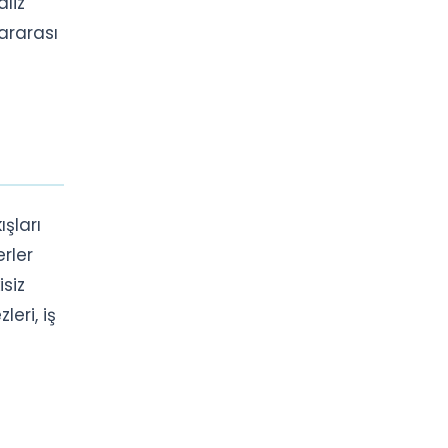
liz
lararası
ışları
erler
isiz
leri, iş