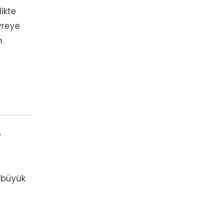
likte
evreye
n
e
e büyük