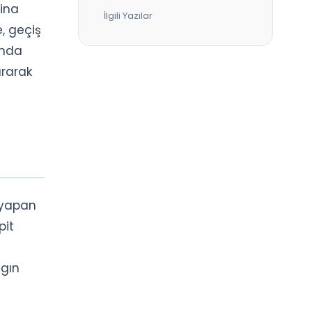
bina
İlgili Yazılar
, geçiş
rında
ırarak
ş yapan
pit
ygın