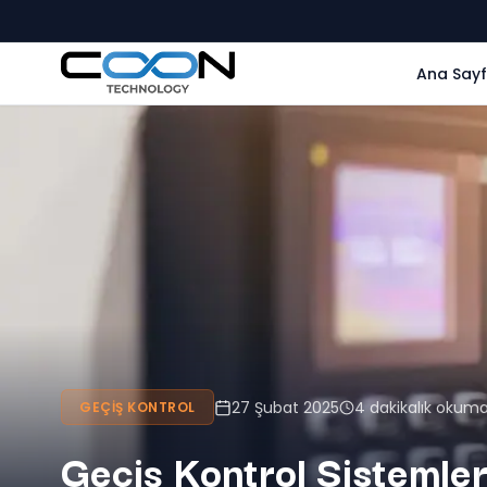
Ana Say
27 Şubat 2025
4 dakikalık okum
GEÇIŞ KONTROL
Geçiş Kontrol Sistemle