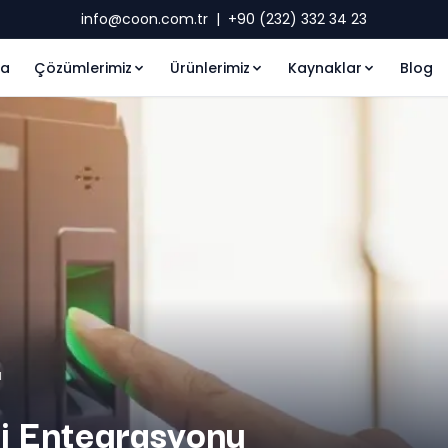
info@coon.com.tr
|
+90 (232) 332 34 23
fa
Çözümlerimiz
Ürünlerimiz
Kaynaklar
Blog
a
ri Entegrasyonu