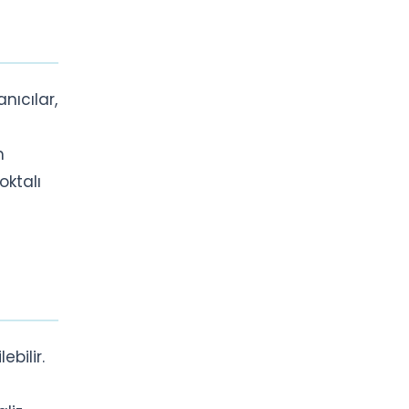
nıcılar,
m
oktalı
ebilir.