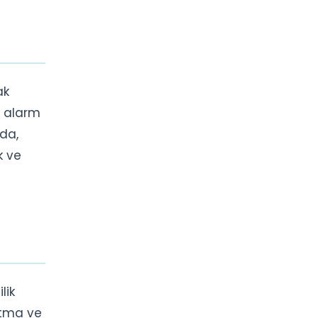
ak
k alarm
rda,
k ve
lik
latma ve