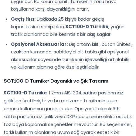
uygundur. Bu koruma sınıfı, turnikenin zorlu hava
koşullarına karşı dayanıklılığını artırır.
Geçiş Hızı:
Dakikada 25 kişiye kadar geçiş
kapasitesine sahip olan
SCT100-D Turnike
, yoğun
trafik alanlarında bile kesintisiz bir akış sağlar.
Opsiyonel Aksesuarlar:
Dış ortam kılıfı, buton ünitesi,
uzaktan kumanda, sabitleyici alt tabla gibi opsiyonel
aksesuarlar sayesinde turnikenin işlevselliği artırılabilir
ve kullanım alanına göre özelleştirilebilir.
SCT100-D Turnike: Dayanıklı ve Şık Tasarım
SCT100-D Turnike
, 1.2mm AISI 304 satine paslanmaz
çelikten üretilmiştir ve bu malzeme turnikenin uzun
ömürlü kullanımını garanti eder. Opsiyonel olarak 316
kalite paslanmaz çelik veya DKP sac üzerine elektrostatik
toz boya kaplamalı seçenekler mevcuttur. Bu seçenekler,
farklı kullanım alanlarına uyum sağlayarak estetik bir