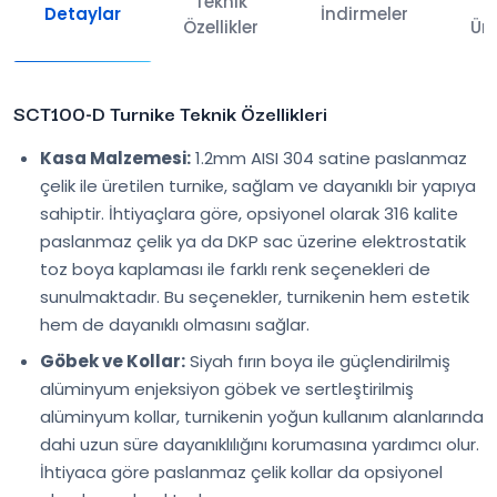
Teknik
İl
Detaylar
İndirmeler
Özellikler
Ürü
SCT100-D Turnike Teknik Özellikleri
Kasa Malzemesi:
1.2mm AISI 304 satine paslanmaz
çelik ile üretilen turnike, sağlam ve dayanıklı bir yapıya
sahiptir. İhtiyaçlara göre, opsiyonel olarak 316 kalite
paslanmaz çelik ya da DKP sac üzerine elektrostatik
toz boya kaplaması ile farklı renk seçenekleri de
sunulmaktadır. Bu seçenekler, turnikenin hem estetik
hem de dayanıklı olmasını sağlar.
Göbek ve Kollar:
Siyah fırın boya ile güçlendirilmiş
alüminyum enjeksiyon göbek ve sertleştirilmiş
alüminyum kollar, turnikenin yoğun kullanım alanlarında
dahi uzun süre dayanıklılığını korumasına yardımcı olur.
İhtiyaca göre paslanmaz çelik kollar da opsiyonel