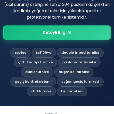
(acil durum) özelliğine sahip, 304 paslanmaz çelikten
üretilmiş, yoğun alanlar için yüksek kapasiteli
profesyonel turnike sistemidir.
Detaylı Bilgi Al
sectec
sct100-d
double tripod turnike
çiftli bel tipi turnike
paslanmaz turnike
duble turnike
düşen kol turnike
geçiş kontrol sistemi
yoğun geçiş turnikesi
rfid turnike
bel turnikesi