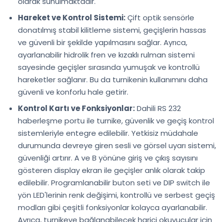
olarak sunulmaktadır.
Hareket ve Kontrol Sistemi:
Çift optik sensörle
donatılmış stabil kilitleme sistemi, geçişlerin hassas
ve güvenli bir şekilde yapılmasını sağlar. Ayrıca,
ayarlanabilir hidrolik fren ve kızaklı rulman sistemi
sayesinde geçişler sırasında yumuşak ve kontrollü
hareketler sağlanır. Bu da turnikenin kullanımını daha
güvenli ve konforlu hale getirir.
Kontrol Kartı ve Fonksiyonlar:
Dahili RS 232
haberleşme portu ile turnike, güvenlik ve geçiş kontrol
sistemleriyle entegre edilebilir. Yetkisiz müdahale
durumunda devreye giren sesli ve görsel uyarı sistemi,
güvenliği artırır. A ve B yönüne giriş ve çıkış sayısını
gösteren display ekran ile geçişler anlık olarak takip
edilebilir. Programlanabilir buton seti ve DIP switch ile
yön LED'lerinin renk değişimi, kontrollü ve serbest geçiş
modları gibi çeşitli fonksiyonlar kolayca ayarlanabilir.
Ayrıca, turnikeye bağlanabilecek harici okuyucular için