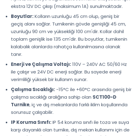
ekstra 12V DC çıkışı (maksimum 1A) sunulmaktadır.
Boyutlar:
Kolların uzunluğu 45 cm olup, geniş bir
geçiş alanı sağlar. Turnikenin gövde genişliği 45 cm,
uzunluğu 90 cm ve yüksekliği 100 cm'dir. Kollar dahil
toplam genişlik ise 135 cm'dir. Bu boyutlar, turnikenin
kalabalık alanlarda rahatça kullanılmasına olanak
tanır.
Enerji ve Çalışma Voltajı:
110V – 240V AC 50/60 Hz
ile çalışır ve 24V DC enerji sağlar. Bu sayede enerji
verimliliği yüksek bir kullanım sunar.
Çalışma Sıcaklığı:
-15°C ile +60°C arasında geniş bir
çalışma sıcaklığı aralığına sahip olan
SCT100-D
Turnike
, iç ve dış mekanlarda farklı iklim koşullarında
sorunsuz çalışabilir.
IP Koruma Sınıfı:
IP 54 koruma sınıfı ile toza ve suya
karşı dayanıklı olan turnike, dış mekan kullanımı için de