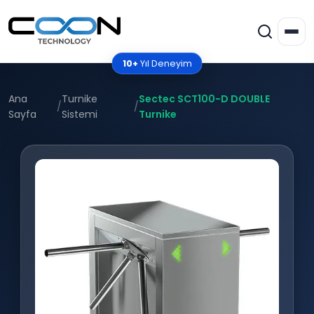
10+
Yıl Deneyim
Ana
Turnike
Sectec SCT100-D DOUBLE
/
/
Sayfa
Sistemi
Turnike