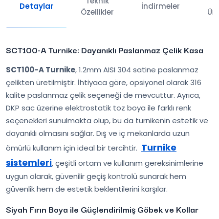
Teknik
İl
Detaylar
İndirmeler
Özellikler
Ürü
SCT100-A Turnike: Dayanıklı Paslanmaz Çelik Kasa
SCT100-A Turnike
, 1.2mm AISI 304 satine paslanmaz
çelikten üretilmiştir. İhtiyaca göre, opsiyonel olarak 316
kalite paslanmaz çelik seçeneği de mevcuttur. Ayrıca,
DKP sac üzerine elektrostatik toz boya ile farklı renk
seçenekleri sunulmakta olup, bu da turnikenin estetik ve
dayanıklı olmasını sağlar. Dış ve iç mekanlarda uzun
Turnike
ömürlü kullanım için ideal bir tercihtir.
sistemleri
, çeşitli ortam ve kullanım gereksinimlerine
uygun olarak, güvenilir geçiş kontrolü sunarak hem
güvenlik hem de estetik beklentilerini karşılar.
Siyah Fırın Boya ile Güçlendirilmiş Göbek ve Kollar