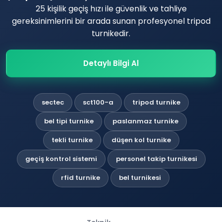
25 kişilik geçiş hızı ile güvenlik ve tahliye
gereksinimlerini bir arada sunan profesyonel tripod
turnikedir.
Detaylı Bilgi Al
sectec
sct100-a
tripod turnike
bel tipi turnike
paslanmaz turnike
tekli turnike
düşen kol turnike
geçiş kontrol sistemi
personel takip turnikesi
rfid turnike
bel turnikesi