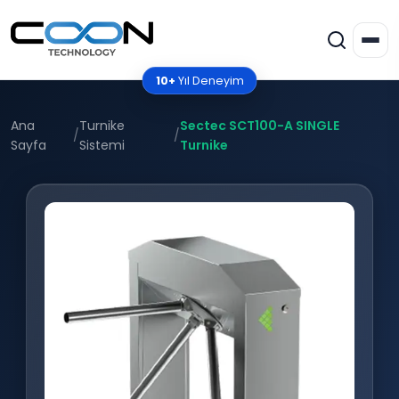
10+
Yıl Deneyim
Ana
Turnike
Sectec SCT100-A SINGLE
/
/
Sayfa
Sistemi
Turnike