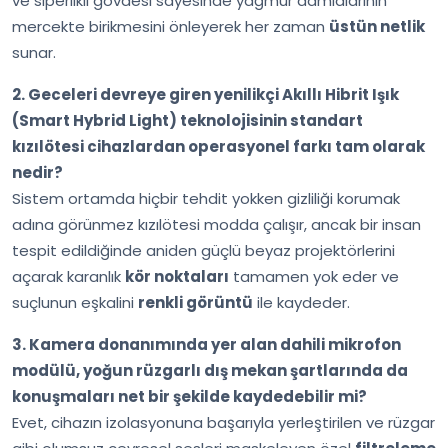
ve siperlikli gövdesi sayesinde yağmur damlalarının
mercekte birikmesini önleyerek her zaman
üstün netlik
sunar.
2. Geceleri devreye giren yenilikçi Akıllı Hibrit Işık
(Smart Hybrid Light) teknolojisinin standart
kızılötesi cihazlardan operasyonel farkı tam olarak
nedir?
Sistem ortamda hiçbir tehdit yokken gizliliği korumak
adına görünmez kızılötesi modda çalışır, ancak bir insan
tespit edildiğinde aniden güçlü beyaz projektörlerini
açarak karanlık
kör noktaları
tamamen yok eder ve
suçlunun eşkalini
renkli görüntü
ile kaydeder.
3. Kamera donanımında yer alan dahili mikrofon
modülü, yoğun rüzgarlı dış mekan şartlarında da
konuşmaları net bir şekilde kaydedebilir mi?
Evet, cihazın izolasyonuna başarıyla yerleştirilen ve rüzgar