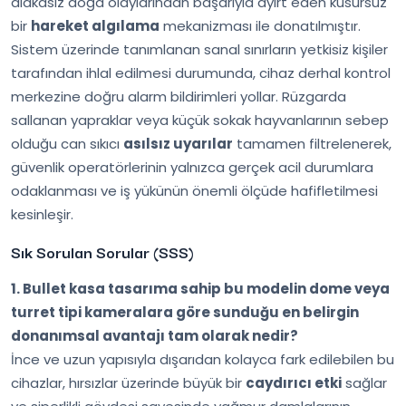
alakasız doğa olaylarından başarıyla ayırt eden kusursuz
bir
hareket algılama
mekanizması ile donatılmıştır.
Sistem üzerinde tanımlanan sanal sınırların yetkisiz kişiler
tarafından ihlal edilmesi durumunda, cihaz derhal kontrol
merkezine doğru alarm bildirimleri yollar. Rüzgarda
sallanan yapraklar veya küçük sokak hayvanlarının sebep
olduğu can sıkıcı
asılsız uyarılar
tamamen filtrelenerek,
güvenlik operatörlerinin yalnızca gerçek acil durumlara
odaklanması ve iş yükünün önemli ölçüde hafifletilmesi
kesinleşir.
Sık Sorulan Sorular (SSS)
1. Bullet kasa tasarıma sahip bu modelin dome veya
turret tipi kameralara göre sunduğu en belirgin
donanımsal avantajı tam olarak nedir?
İnce ve uzun yapısıyla dışarıdan kolayca fark edilebilen bu
cihazlar, hırsızlar üzerinde büyük bir
caydırıcı etki
sağlar