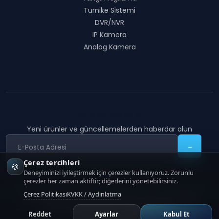
Turnike Sistemi
DVR/NVR
IP Kamera
Analog Kamera
Bültene Abone Ol
Yeni ürünler ve güncellemelerden haberdar olun
→
Çerez tercihleri
🍪
Deneyiminizi iyileştirmek için çerezler kullanıyoruz. Zorunlu
çerezler her zaman aktiftir; diğerlerini yönetebilirsiniz.
Çerez Politikası
KVKK / Aydınlatma
COON TECHNOLOGY
|
Copyright
2026
COON Technology
KVKK Aydınlatma
Çerez Politikası
İletişim
Reddet
Ayarlar
Kabul Et