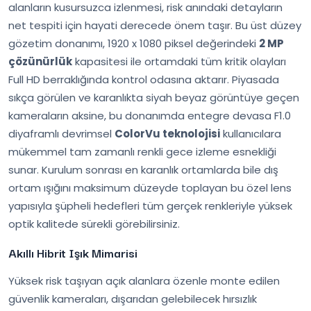
alanların kusursuzca izlenmesi, risk anındaki detayların
net tespiti için hayati derecede önem taşır. Bu üst düzey
gözetim donanımı, 1920 x 1080 piksel değerindeki
2 MP
çözünürlük
kapasitesi ile ortamdaki tüm kritik olayları
Full HD berraklığında kontrol odasına aktarır. Piyasada
sıkça görülen ve karanlıkta siyah beyaz görüntüye geçen
kameraların aksine, bu donanımda entegre devasa F1.0
diyaframlı devrimsel
ColorVu teknolojisi
kullanıcılara
mükemmel tam zamanlı renkli gece izleme esnekliği
sunar. Kurulum sonrası en karanlık ortamlarda bile dış
ortam ışığını maksimum düzeyde toplayan bu özel lens
yapısıyla şüpheli hedefleri tüm gerçek renkleriyle yüksek
optik kalitede sürekli görebilirsiniz.
Akıllı Hibrit Işık Mimarisi
Yüksek risk taşıyan açık alanlara özenle monte edilen
güvenlik kameraları, dışarıdan gelebilecek hırsızlık