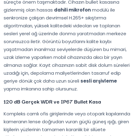
süreçte önem taşımaktadır. Cihazın bullet kasasına
gizlenmiş olan hassas
dahili mikrofon
modülü ile
senkronize çalışan devrimsel H.265+ sıkıştırma
algoritmaları, yüksek kalitedeki videoları ve toplanan
sesleri yerel ağ üzerinde donma yaratmadan merkeze
sorunsuzca iletir. Görüntü boyutlarını kalite kaybı
yaşatmadan inanılmaz seviyelerde düşüren bu mimari,
uzak izleme yaparken mobil cihazınızda akıcı bir yayın
almanızı sağlar. Kayıt cihazınızın sabit disk dolum süreleri
uzadığı için, depolama maliyetlerinden tasarruf edip
geriye dönük çok daha uzun süreli
sesli arşivleme
yapma imkanına sahip olursunuz.
120 dB Gerçek WDR ve IP67 Bullet Kasa
Kompleks camlı ofis girişlerinde veya otopark kapılarında
kameranın lense doğrudan vuran güçlü güneş ışığı, giren
kişilerin yüzlerinin tamamen karanlık bir silüete