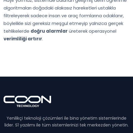
Hayır yormaz; sistemde bulunan gelişmiş derin öğrenme
algoritmaları doğadaki alakasız hareketleri ustalıkla
filtreleyerek sadece insan ve araç formlarına odaklanır,
böylelikle sizi gereksiz meşgul etmeyip yalnızca gerçek
tehlikelerde
doğru alarmlar
üreterek operasyonel
verimliliği artırır
.
Yenilikçi teknoloji çözümleri ile bina yönetim sistemlerinde
lider. S1 yazılımı ile tüm sistemlerinizi tek merkezden yönetin.