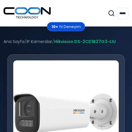
10+
Yıl Deneyim
Ana Sayfa
/
IP Kameralar
/
Hikvision DS-2CD1B27G3-LIU