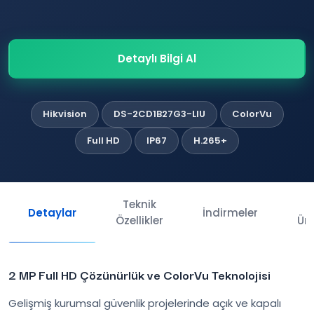
Detaylı Bilgi Al
Hikvision
DS-2CD1B27G3-LIU
ColorVu
Full HD
IP67
H.265+
Teknik
İl
Detaylar
İndirmeler
Özellikler
Ürü
2 MP Full HD Çözünürlük ve ColorVu Teknolojisi
Gelişmiş kurumsal güvenlik projelerinde açık ve kapalı