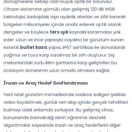
dönüşmesine sebep olan büyük optik bir sorundur.
Cihazın sistemine gömülü olan gelişmiş 120 dB WDR
teknolojisi, kadrajdaki aşırı aydınlık alanları ve zifiri karanlık
bölgeleri milisaniyeler içinde analiz ederek optik olarak
dengeler ve böylece
ters ışık
kaynaklı kararmaları yok
eder. Uzun ve ince yapısıyla caydırıcı bir görünüm sunan
estetik
bullet kasa
yapısı, IP67 sertifikası ile donatılarak
yağmur ve toza karşı sarsılmaz bir zırh oluşturur. Dış
mekanlardaki zorlu iklim şartlarına karşı geliştirilen bu
izolasyon donanımın uzun ömürlü olmasını sağlar.
İnsan ve Araç Hedef Sınıflandırması
Yeni nesil gözetim mimarilerinde sadece edilgen şekilde
video kaydetmek, günlük veri akışı içinde gerçek tehditleri
bulmayı ciddi anlamda zorlaştırır. Bu gelişmiş cihaz,
bünyesinde barındırdığı derin öğrenme destekli
algoritmalar sayesinde insan ve araç hedeflerini diğer