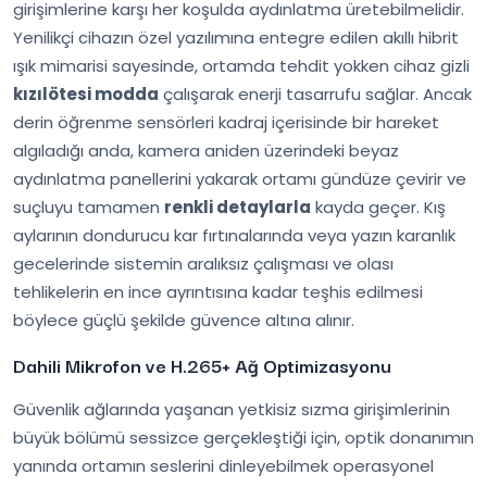
girişimlerine karşı her koşulda aydınlatma üretebilmelidir.
Yenilikçi cihazın özel yazılımına entegre edilen akıllı hibrit
ışık mimarisi sayesinde, ortamda tehdit yokken cihaz gizli
kızılötesi modda
çalışarak enerji tasarrufu sağlar. Ancak
derin öğrenme sensörleri kadraj içerisinde bir hareket
algıladığı anda, kamera aniden üzerindeki beyaz
aydınlatma panellerini yakarak ortamı gündüze çevirir ve
suçluyu tamamen
renkli detaylarla
kayda geçer. Kış
aylarının dondurucu kar fırtınalarında veya yazın karanlık
gecelerinde sistemin aralıksız çalışması ve olası
tehlikelerin en ince ayrıntısına kadar teşhis edilmesi
böylece güçlü şekilde güvence altına alınır.
Dahili Mikrofon ve H.265+ Ağ Optimizasyonu
Güvenlik ağlarında yaşanan yetkisiz sızma girişimlerinin
büyük bölümü sessizce gerçekleştiği için, optik donanımın
yanında ortamın seslerini dinleyebilmek operasyonel