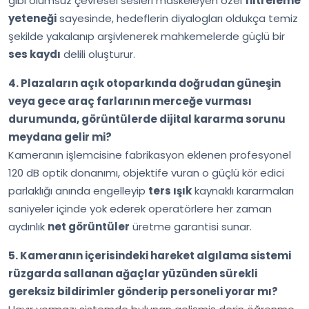
gibi olumsuz çevresel sesleri maskeleyen özel
filtreleme
yeteneği
sayesinde, hedeflerin diyalogları oldukça temiz
şekilde yakalanıp arşivlenerek mahkemelerde güçlü bir
ses kaydı
delili oluşturur.
4. Plazaların açık otoparkında doğrudan güneşin
veya gece araç farlarının merceğe vurması
durumunda, görüntülerde dijital kararma sorunu
meydana gelir mi?
Kameranın işlemcisine fabrikasyon eklenen profesyonel
120 dB optik donanımı, objektife vuran o güçlü kör edici
parlaklığı anında engelleyip
ters ışık
kaynaklı kararmaları
saniyeler içinde yok ederek operatörlere her zaman
aydınlık
net görüntüler
üretme garantisi sunar.
5. Kameranın içerisindeki hareket algılama sistemi
rüzgarda sallanan ağaçlar yüzünden sürekli
gereksiz bildirimler gönderip personeli yorar mı?