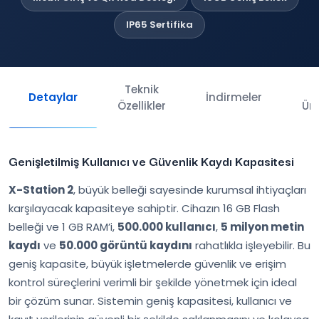
IP65 Sertifika
Teknik
İl
Detaylar
İndirmeler
Özellikler
Ürü
Genişletilmiş Kullanıcı ve Güvenlik Kaydı Kapasitesi
X-Station 2
, büyük belleği sayesinde kurumsal ihtiyaçları
karşılayacak kapasiteye sahiptir. Cihazın 16 GB Flash
belleği ve 1 GB RAM’i,
500.000 kullanıcı
,
5 milyon metin
kaydı
ve
50.000 görüntü kaydını
rahatlıkla işleyebilir. Bu
geniş kapasite, büyük işletmelerde güvenlik ve erişim
kontrol süreçlerini verimli bir şekilde yönetmek için ideal
bir çözüm sunar. Sistemin geniş kapasitesi, kullanıcı ve