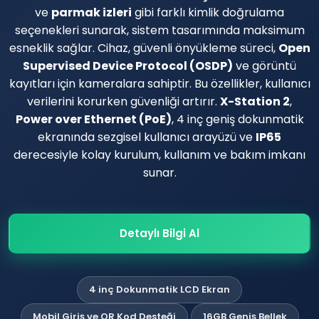
ve
parmak izleri
gibi farklı kimlik doğrulama
seçenekleri sunarak, sistem tasarımında maksimum
esneklik sağlar. Cihaz, güvenli önyükleme süreci,
Open
Supervised Device Protocol (OSDP)
ve görüntü
kayıtları için kameralara sahiptir. Bu özellikler, kullanıcı
verilerini korurken güvenliği artırır.
X-Station 2
,
Power over Ethernet (PoE)
, 4 inç geniş dokunmatik
ekranında sezgisel kullanıcı arayüzü ve
IP65
derecesiyle kolay kurulum, kullanım ve bakım imkanı
sunar.
Detaylı Bilgi Al
4 inç Dokunmatik LCD Ekran
Mobil Giriş ve QR Kod Desteği
16GB Geniş Bellek