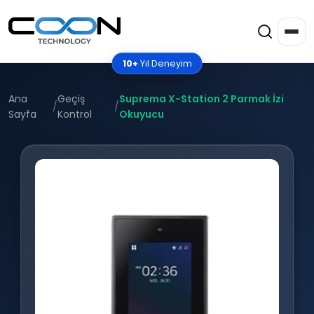
10+
Yıl Deneyim
Ana
Geçiş
Suprema X-Station 2 Parmak İzi
/
/
Sayfa
Kontrol
Okuyucu