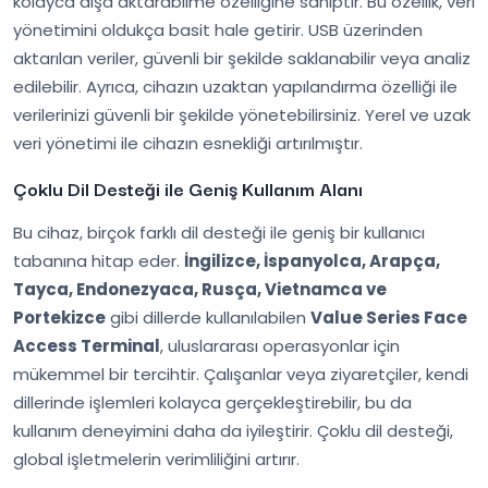
kolayca dışa aktarabilme özelliğine sahiptir. Bu özellik, veri
yönetimini oldukça basit hale getirir. USB üzerinden
aktarılan veriler, güvenli bir şekilde saklanabilir veya analiz
edilebilir. Ayrıca, cihazın uzaktan yapılandırma özelliği ile
verilerinizi güvenli bir şekilde yönetebilirsiniz. Yerel ve uzak
veri yönetimi ile cihazın esnekliği artırılmıştır.
Çoklu Dil Desteği ile Geniş Kullanım Alanı
Bu cihaz, birçok farklı dil desteği ile geniş bir kullanıcı
tabanına hitap eder.
İngilizce, İspanyolca, Arapça,
Tayca, Endonezyaca, Rusça, Vietnamca ve
Portekizce
gibi dillerde kullanılabilen
Value Series Face
Access Terminal
, uluslararası operasyonlar için
mükemmel bir tercihtir. Çalışanlar veya ziyaretçiler, kendi
dillerinde işlemleri kolayca gerçekleştirebilir, bu da
kullanım deneyimini daha da iyileştirir. Çoklu dil desteği,
global işletmelerin verimliliğini artırır.