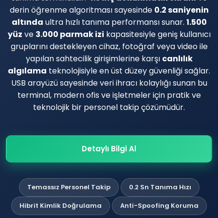
derin öğrenme algoritması sayesinde
0.2 saniyenin
altında
ultra hızlı tanıma performansı sunar.
1.500
yüz
ve
3.000 parmak izi
kapasitesiyle geniş kullanıcı
gruplarını destekleyen cihaz, fotoğraf veya video ile
yapılan sahtecilik girişimlerine karşı
canlılık
algılama
teknolojisiyle en üst düzey güvenliği sağlar.
USB arayüzü sayesinde veri ihracı kolaylığı sunan bu
terminal, modern ofis ve işletmeler için pratik ve
teknolojik bir personel takip çözümüdür.
Detaylı Bilgi Al
Temassız Personel Takip
0.2 Sn Tanıma Hızı
Hibrit Kimlik Doğrulama
Anti-Spoofing Koruma