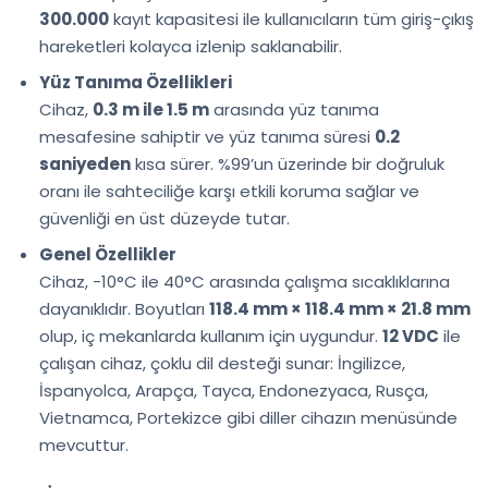
300.000
kayıt kapasitesi ile kullanıcıların tüm giriş-çıkış
hareketleri kolayca izlenip saklanabilir.
Yüz Tanıma Özellikleri
Cihaz,
0.3 m ile 1.5 m
arasında yüz tanıma
mesafesine sahiptir ve yüz tanıma süresi
0.2
saniyeden
kısa sürer. %99’un üzerinde bir doğruluk
oranı ile sahteciliğe karşı etkili koruma sağlar ve
güvenliği en üst düzeyde tutar.
Genel Özellikler
Cihaz, -10°C ile 40°C arasında çalışma sıcaklıklarına
dayanıklıdır. Boyutları
118.4 mm × 118.4 mm × 21.8 mm
olup, iç mekanlarda kullanım için uygundur.
12 VDC
ile
çalışan cihaz, çoklu dil desteği sunar: İngilizce,
İspanyolca, Arapça, Tayca, Endonezyaca, Rusça,
Vietnamca, Portekizce gibi diller cihazın menüsünde
mevcuttur.