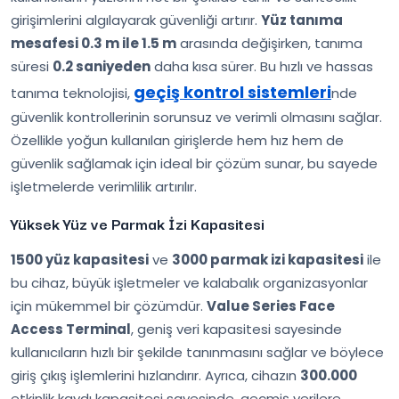
girişimlerini algılayarak güvenliği artırır.
Yüz tanıma
mesafesi 0.3 m ile 1.5 m
arasında değişirken, tanıma
süresi
0.2 saniyeden
daha kısa sürer. Bu hızlı ve hassas
geçiş kontrol sistemleri
tanıma teknolojisi,
nde
güvenlik kontrollerinin sorunsuz ve verimli olmasını sağlar.
Özellikle yoğun kullanılan girişlerde hem hız hem de
güvenlik sağlamak için ideal bir çözüm sunar, bu sayede
işletmelerde verimlilik artırılır.
Yüksek Yüz ve Parmak İzi Kapasitesi
1500 yüz kapasitesi
ve
3000 parmak izi kapasitesi
ile
bu cihaz, büyük işletmeler ve kalabalık organizasyonlar
için mükemmel bir çözümdür.
Value Series Face
Access Terminal
, geniş veri kapasitesi sayesinde
kullanıcıların hızlı bir şekilde tanınmasını sağlar ve böylece
giriş çıkış işlemlerini hızlandırır. Ayrıca, cihazın
300.000
etkinlik kaydı kapasitesi sayesinde, geçmiş verilere