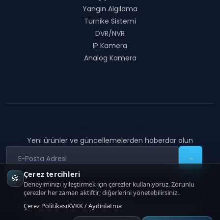
Yangın Algılama
Turnike Sistemi
DVR/NVR
IP Kamera
Analog Kamera
Bültene Abone Ol
Yeni ürünler ve güncellemelerden haberdar olun
→
Çerez tercihleri
🍪
Deneyiminizi iyileştirmek için çerezler kullanıyoruz. Zorunlu
çerezler her zaman aktiftir; diğerlerini yönetebilirsiniz.
Çerez Politikası
KVKK / Aydınlatma
COON TECHNOLOGY
|
Copyright
2026
COON Technology