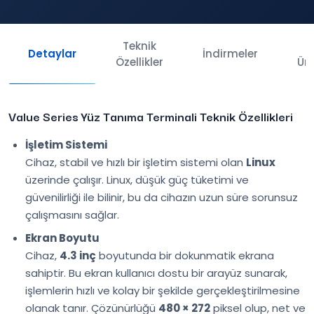
Teknik
İl
Detaylar
İndirmeler
Özellikler
Ürü
Value Series Yüz Tanıma Terminali Teknik Özellikleri
İşletim Sistemi
Cihaz, stabil ve hızlı bir işletim sistemi olan
Linux
üzerinde çalışır. Linux, düşük güç tüketimi ve
güvenilirliği ile bilinir, bu da cihazın uzun süre sorunsuz
çalışmasını sağlar.
Ekran Boyutu
Cihaz,
4.3 inç
boyutunda bir dokunmatik ekrana
sahiptir. Bu ekran kullanıcı dostu bir arayüz sunarak,
işlemlerin hızlı ve kolay bir şekilde gerçekleştirilmesine
olanak tanır. Çözünürlüğü
480 × 272
piksel olup, net ve