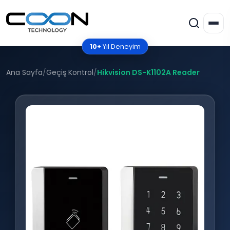
10+
Yıl Deneyim
Ana Sayfa
/
Geçiş Kontrol
/
Hikvision DS-K1102A Reader