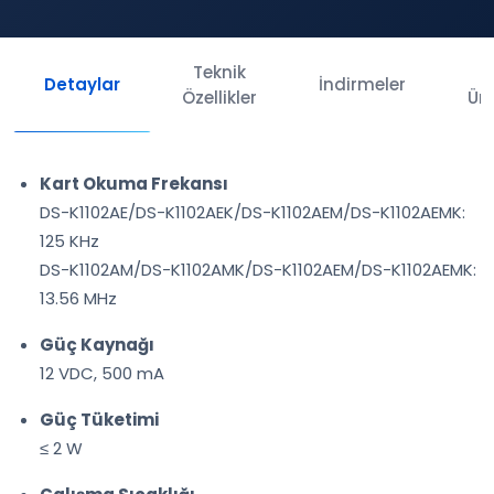
Teknik
İl
Detaylar
İndirmeler
Özellikler
Ürü
Kart Okuma Frekansı
DS-K1102AE/DS-K1102AEK/DS-K1102AEM/DS-K1102AEMK:
125 KHz
DS-K1102AM/DS-K1102AMK/DS-K1102AEM/DS-K1102AEMK:
13.56 MHz
Güç Kaynağı
12 VDC, 500 mA
Güç Tüketimi
≤ 2 W