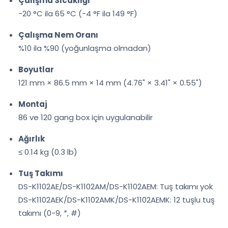
Çalışma Sıcaklığı
-20 °C ila 65 °C (-4 °F ila 149 °F)
Çalışma Nem Oranı
%10 ila %90 (yoğunlaşma olmadan)
Boyutlar
121 mm × 86.5 mm × 14 mm (4.76" × 3.41" × 0.55")
Montaj
86 ve 120 gang box için uygulanabilir
Ağırlık
≤ 0.14 kg (0.3 lb)
Tuş Takımı
DS-K1102AE/DS-K1102AM/DS-K1102AEM: Tuş takımı yok
DS-K1102AEK/DS-K1102AMK/DS-K1102AEMK: 12 tuşlu tuş
takımı (0-9, *, #)