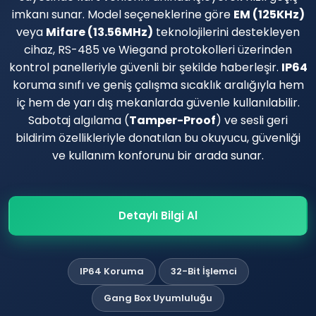
imkanı sunar. Model seçeneklerine göre
EM (125KHz)
veya
Mifare (13.56MHz)
teknolojilerini destekleyen
cihaz, RS-485 ve Wiegand protokolleri üzerinden
kontrol panelleriyle güvenli bir şekilde haberleşir.
IP64
koruma sınıfı ve geniş çalışma sıcaklık aralığıyla hem
iç hem de yarı dış mekanlarda güvenle kullanılabilir.
Sabotaj algılama (
Tamper-Proof
) ve sesli geri
bildirim özellikleriyle donatılan bu okuyucu, güvenliği
ve kullanım konforunu bir arada sunar.
Detaylı Bilgi Al
IP64 Koruma
32-Bit İşlemci
Gang Box Uyumluluğu