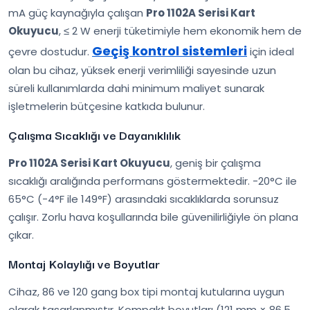
mA güç kaynağıyla çalışan
Pro 1102A Serisi Kart
Okuyucu
, ≤ 2 W enerji tüketimiyle hem ekonomik hem de
Geçiş kontrol sistemleri
çevre dostudur.
için ideal
olan bu cihaz, yüksek enerji verimliliği sayesinde uzun
süreli kullanımlarda dahi minimum maliyet sunarak
işletmelerin bütçesine katkıda bulunur.
Çalışma Sıcaklığı ve Dayanıklılık
Pro 1102A Serisi Kart Okuyucu
, geniş bir çalışma
sıcaklığı aralığında performans göstermektedir. -20°C ile
65°C (-4°F ile 149°F) arasındaki sıcaklıklarda sorunsuz
çalışır. Zorlu hava koşullarında bile güvenilirliğiyle ön plana
çıkar.
Montaj Kolaylığı ve Boyutlar
Cihaz, 86 ve 120 gang box tipi montaj kutularına uygun
olarak tasarlanmıştır. Kompakt boyutları (121 mm × 86.5