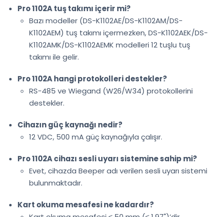
Pro 1102A tuş takımı içerir mi?
Bazı modeller (DS-K1102AE/DS-K1102AM/DS-
K1102AEM) tuş takımı içermezken, DS-K1102AEK/DS-
K1102AMK/DS-K1102AEMK modelleri 12 tuşlu tuş
takımı ile gelir.
Pro 1102A hangi protokolleri destekler?
RS-485 ve Wiegand (W26/W34) protokollerini
destekler.
Cihazın güç kaynağı nedir?
12 VDC, 500 mA güç kaynağıyla çalışır.
Pro 1102A cihazı sesli uyarı sistemine sahip mi?
Evet, cihazda Beeper adı verilen sesli uyarı sistemi
bulunmaktadır.
Kart okuma mesafesi ne kadardır?
Kart okuma mesafesi ≤ 50 mm (≤ 1.97")’dir.