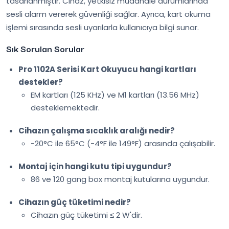
tasarlanmıştır. Cihaz, yetkisiz müdahale durumlarında
sesli alarm vererek güvenliği sağlar. Ayrıca, kart okuma
işlemi sırasında sesli uyarılarla kullanıcıya bilgi sunar.
Sık Sorulan Sorular
Pro 1102A Serisi Kart Okuyucu hangi kartları
destekler?
EM kartları (125 KHz) ve M1 kartları (13.56 MHz)
desteklemektedir.
Cihazın çalışma sıcaklık aralığı nedir?
-20°C ile 65°C (-4°F ile 149°F) arasında çalışabilir.
Montaj için hangi kutu tipi uygundur?
86 ve 120 gang box montaj kutularına uygundur.
Cihazın güç tüketimi nedir?
Cihazın güç tüketimi ≤ 2 W'dir.