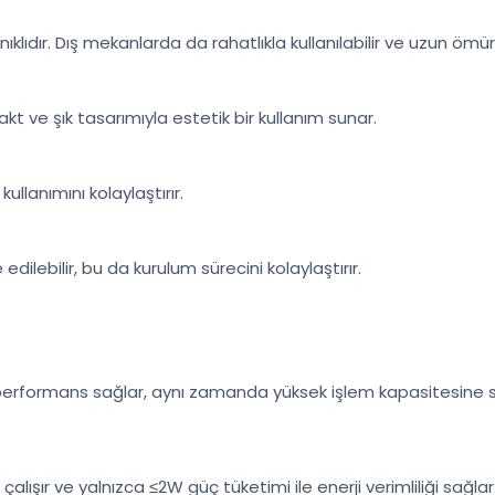
nıklıdır. Dış mekanlarda da rahatlıkla kullanılabilir ve uzun öm
ve şık tasarımıyla estetik bir kullanım sunar.
kullanımını kolaylaştırır.
ilebilir, bu da kurulum sürecini kolaylaştırır.
r bir performans sağlar, aynı zamanda yüksek işlem kapasitesine s
 çalışır ve yalnızca ≤2W güç tüketimi ile enerji verimliliği sağl