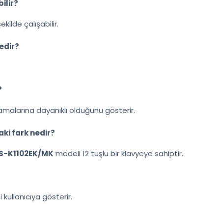
ilir?
kilde çalışabilir.
edir?
?
ramalarına dayanıklı olduğunu gösterir.
ki fark nedir?
S-K1102EK/MK
modeli 12 tuşlu bir klavyeye sahiptir.
 kullanıcıya gösterir.