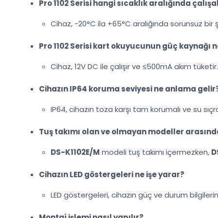
Pro 1102 Serisi hangi sıcaklık aralığında çalışab
Cihaz, -20°C ila +65°C aralığında sorunsuz bir şe
Pro 1102 Serisi kart okuyucunun güç kaynağı n
Cihaz, 12V DC ile çalışır ve ≤500mA akım tüketir.
Cihazın IP64 koruma seviyesi ne anlama gelir
IP64, cihazın toza karşı tam korumalı ve su sıç
Tuş takımı olan ve olmayan modeller arasında
DS-K1102E/M
modeli tuş takımı içermezken,
D
Cihazın LED göstergeleri ne işe yarar?
LED göstergeleri, cihazın güç ve durum bilgilerini
Montaj işlemi nasıl yapılır?