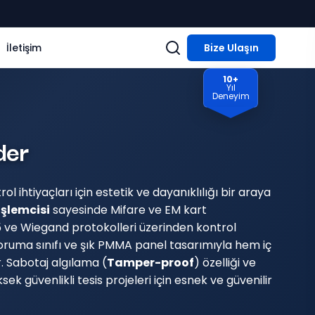
İletişim
Bize Ulaşın
10+
Yıl
Deneyim
der
ol ihtiyaçları için estetik ve dayanıklılığı bir araya
işlemcisi
sayesinde Mifare ve EM kart
85 ve Wiegand protokolleri üzerinden kontrol
ruma sınıfı ve şık PMMA panel tasarımıyla hem iç
. Sabotaj algılama (
Tamper-proof
) özelliği ve
k güvenlikli tesis projeleri için esnek ve güvenilir