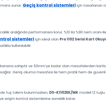
Geçiş kontrol sistemleri
ormans sunar.
için tasarlanan c
ıcaklık aralığında performansını korur. %10 ila %90 nem oranı 
ntrol sistemleri
için ideal olan
Pro 1102 Serisi Kart Oku
ıkla kullanılabilir.
ansına sahiptir ve 50mm’ye kadar olan mesafelerden kartları algıl
ı sağlar. Geniş okuma mesafesi ile hem pratik hem de güvenli
de tuş takımı bulunmazken,
DS-K1102EK/MK
modeli 12 tuşlu b
 ve erişim kontrol sistemlerine esneklik katar.