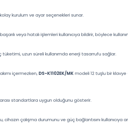
ı ve kolay kurulum ve ayar seçenekleri sunar.
 başarılı veya hatalı işlemleri kullanıcıya bildirir, böylece kullanı
üketimi, uzun süreli kullanımda enerji tasarrufu sağlar.
takımı içermezken,
DS-K1102EK/MK
modeli 12 tuşlu bir klavye (0
ararası standartlara uygun olduğunu gösterir.
. Bu, cihazın çalışma durumunu ve güç bağlantısını kullanıcıya a