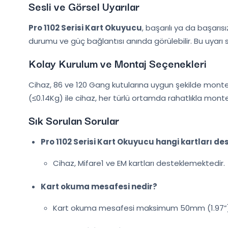
Sesli ve Görsel Uyarılar
Pro 1102 Serisi Kart Okuyucu
, başarılı ya da başarıs
durumu ve güç bağlantısı anında görülebilir. Bu uyarı sis
Kolay Kurulum ve Montaj Seçenekleri
Cihaz, 86 ve 120 Gang kutularına uygun şekilde monte 
(≤0.14Kg) ile cihaz, her türlü ortamda rahatlıkla monte ed
Sık Sorulan Sorular
Pro 1102 Serisi Kart Okuyucu hangi kartları de
Cihaz, Mifare1 ve EM kartları desteklemektedir.
Kart okuma mesafesi nedir?
Kart okuma mesafesi maksimum 50mm (1.97”)’