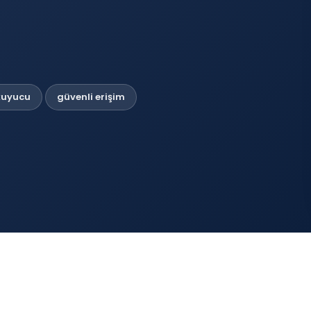
kuyucu
güvenli erişim