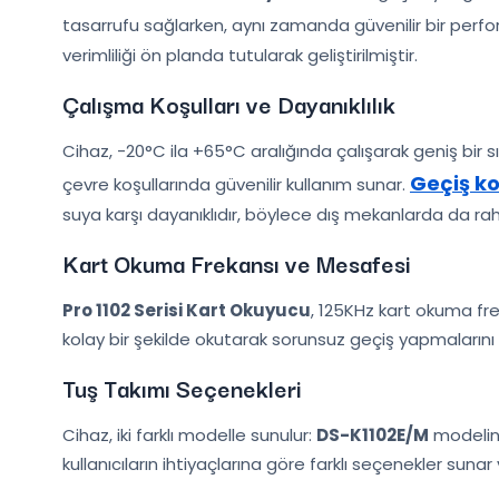
tasarrufu sağlarken, aynı zamanda güvenilir bir perf
verimliliği ön planda tutularak geliştirilmiştir.
Çalışma Koşulları ve Dayanıklılık
Cihaz, -20°C ila +65°C aralığında çalışarak geniş bir s
Geçiş ko
çevre koşullarında güvenilir kullanım sunar.
suya karşı dayanıklıdır, böylece dış mekanlarda da rahatl
Kart Okuma Frekansı ve Mesafesi
Pro 1102 Serisi Kart Okuyucu
, 125KHz kart okuma frek
kolay bir şekilde okutarak sorunsuz geçiş yapmaların
Tuş Takımı Seçenekleri
Cihaz, iki farklı modelle sunulur:
DS-K1102E/M
modelin
kullanıcıların ihtiyaçlarına göre farklı seçenekler sunar