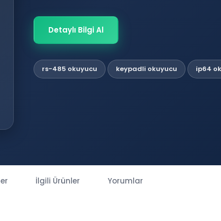
Detaylı Bilgi Al
rs-485 okuyucu
keypadli okuyucu
ip64 o
ler
İlgili Ürünler
Yorumlar