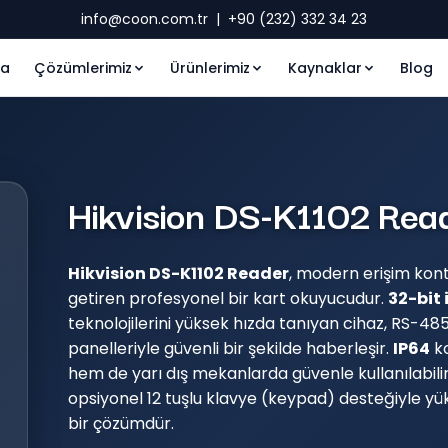
info@coon.com.tr
|
+90 (232) 332 34 23
fa
Çözümlerimiz
Ürünlerimiz
Kaynaklar
Blog
Hikvision DS-K1102 Rea
Hikvision DS-K1102 Reader
, modern erişim kontr
getiren profesyonel bir kart okuyucudur.
32-bit 
teknolojilerini yüksek hızda tanıyan cihaz, RS-4
panelleriyle güvenli bir şekilde haberleşir.
IP64
ko
hem de yarı dış mekanlarda güvenle kullanılabilir
opsiyonel 12 tuşlu klavye (keypad) desteğiyle yükse
bir çözümdür.