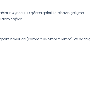
ahiptir. Ayrıca, LED göstergeleri ile cihazın çalışma
ldirim sağlar.
Kompakt boyutları (121mm x 86.5mm x 14mm) ve hafifliği