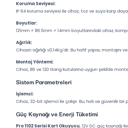
Koruma Seviyesi:
IP 64 koruma seviyesi ile cihaz, toz ve suya karşı daya
Boyutlar:
121mm × 86.5mm × 14mm boyutlarındaki cihaz, kompakt 
Ağırlık:
Cihazın ağırlığı ≤0.14Kg'dir. Bu hafif yapısı, montajını ve 
Montaj Yöntemi:
Cihaz, 86 ve 120 Gang kutularına uygun şekilde monte ed
Sistem Parametreleri
İşlemci:
Cihaz, 32-bit işlemci ile çalışır. Bu, hızlı ve güvenili
Güç Kaynağı ve Enerji Tüketimi
Pro 1102 Serisi Kart Okuyucu
, 12V DC güç kaynağı ile