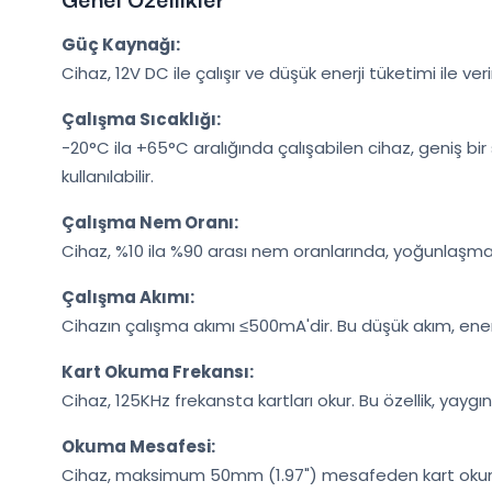
Güç Kaynağı:
Cihaz, 12V DC ile çalışır ve düşük enerji tüketimi ile ve
Çalışma Sıcaklığı:
-20°C ila +65°C aralığında çalışabilen cihaz, geniş b
kullanılabilir.
Çalışma Nem Oranı:
Cihaz, %10 ila %90 arası nem oranlarında, yoğunlaşma 
Çalışma Akımı:
Cihazın çalışma akımı ≤500mA'dir. Bu düşük akım, enerji
Kart Okuma Frekansı:
Cihaz, 125KHz frekansta kartları okur. Bu özellik, yaygın k
Okuma Mesafesi:
Cihaz, maksimum 50mm (1.97") mesafeden kart okuma ye