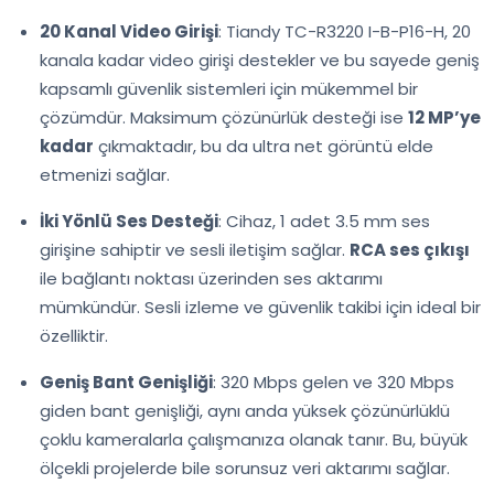
20 Kanal Video Girişi
: Tiandy TC-R3220 I-B-P16-H, 20
kanala kadar video girişi destekler ve bu sayede geniş
kapsamlı güvenlik sistemleri için mükemmel bir
çözümdür. Maksimum çözünürlük desteği ise
12 MP’ye
kadar
çıkmaktadır, bu da ultra net görüntü elde
etmenizi sağlar.
İki Yönlü Ses Desteği
: Cihaz, 1 adet 3.5 mm ses
girişine sahiptir ve sesli iletişim sağlar.
RCA ses çıkışı
ile bağlantı noktası üzerinden ses aktarımı
mümkündür. Sesli izleme ve güvenlik takibi için ideal bir
özelliktir.
Geniş Bant Genişliği
: 320 Mbps gelen ve 320 Mbps
giden bant genişliği, aynı anda yüksek çözünürlüklü
çoklu kameralarla çalışmanıza olanak tanır. Bu, büyük
ölçekli projelerde bile sorunsuz veri aktarımı sağlar.