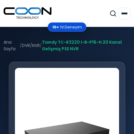
10+
Yıl Deneyim
Ana
Tiandy TC-R3220 I-B-P16-H 20 Kanal
/
DVR/NVR
/
Sayfa
Gelişmiş PSE NVR