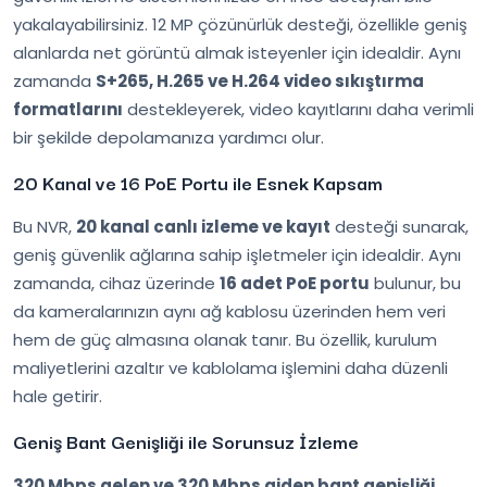
yakalayabilirsiniz. 12 MP çözünürlük desteği, özellikle geniş
alanlarda net görüntü almak isteyenler için idealdir. Aynı
zamanda
S+265, H.265 ve H.264 video sıkıştırma
formatlarını
destekleyerek, video kayıtlarını daha verimli
bir şekilde depolamanıza yardımcı olur.
20 Kanal ve 16 PoE Portu ile Esnek Kapsam
Bu NVR,
20 kanal canlı izleme ve kayıt
desteği sunarak,
geniş güvenlik ağlarına sahip işletmeler için idealdir. Aynı
zamanda, cihaz üzerinde
16 adet PoE portu
bulunur, bu
da kameralarınızın aynı ağ kablosu üzerinden hem veri
hem de güç almasına olanak tanır. Bu özellik, kurulum
maliyetlerini azaltır ve kablolama işlemini daha düzenli
hale getirir.
Geniş Bant Genişliği ile Sorunsuz İzleme
320 Mbps gelen ve 320 Mbps giden bant genişliği
,