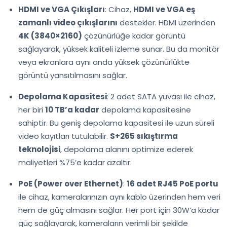
HDMI ve VGA Çıkışları
: Cihaz,
HDMI ve VGA eş
zamanlı video çıkışlarını
destekler. HDMI üzerinden
4K (3840×2160)
çözünürlüğe kadar görüntü
sağlayarak, yüksek kaliteli izleme sunar. Bu da monitör
veya ekranlara aynı anda yüksek çözünürlükte
görüntü yansıtılmasını sağlar.
Depolama Kapasitesi
: 2 adet SATA yuvası ile cihaz,
her biri
10 TB’a kadar
depolama kapasitesine
sahiptir. Bu geniş depolama kapasitesi ile uzun süreli
video kayıtları tutulabilir.
S+265 sıkıştırma
teknolojisi
, depolama alanını optimize ederek
maliyetleri %75’e kadar azaltır.
PoE (Power over Ethernet)
:
16 adet RJ45 PoE portu
ile cihaz, kameralarınızın aynı kablo üzerinden hem veri
hem de güç almasını sağlar. Her port için 30W’a kadar
güç sağlayarak, kameraların verimli bir şekilde