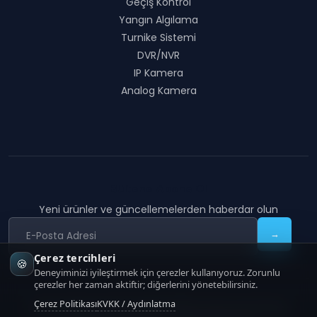
Geçiş Kontrol
Yangın Algılama
Turnike Sistemi
DVR/NVR
IP Kamera
Analog Kamera
Bültene Abone Ol
Yeni ürünler ve güncellemelerden haberdar olun
→
Çerez tercihleri
🍪
Deneyiminizi iyileştirmek için çerezler kullanıyoruz. Zorunlu
çerezler her zaman aktiftir; diğerlerini yönetebilirsiniz.
Çerez Politikası
KVKK / Aydınlatma
COON TECHNOLOGY
|
Copyright
2026
COON Technology