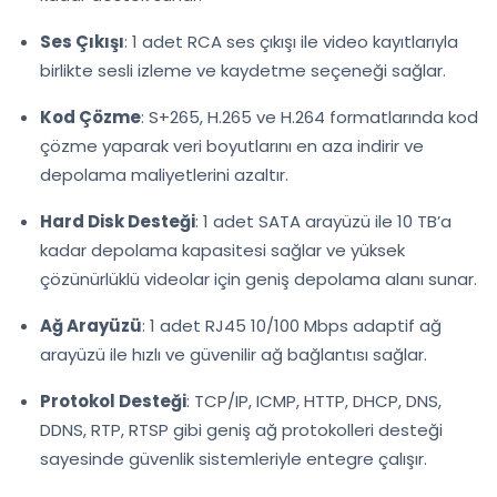
Ses Çıkışı
: 1 adet RCA ses çıkışı ile video kayıtlarıyla
birlikte sesli izleme ve kaydetme seçeneği sağlar.
Kod Çözme
: S+265, H.265 ve H.264 formatlarında kod
çözme yaparak veri boyutlarını en aza indirir ve
depolama maliyetlerini azaltır.
Hard Disk Desteği
: 1 adet SATA arayüzü ile 10 TB’a
kadar depolama kapasitesi sağlar ve yüksek
çözünürlüklü videolar için geniş depolama alanı sunar.
Ağ Arayüzü
: 1 adet RJ45 10/100 Mbps adaptif ağ
arayüzü ile hızlı ve güvenilir ağ bağlantısı sağlar.
Protokol Desteği
: TCP/IP, ICMP, HTTP, DHCP, DNS,
DDNS, RTP, RTSP gibi geniş ağ protokolleri desteği
sayesinde güvenlik sistemleriyle entegre çalışır.