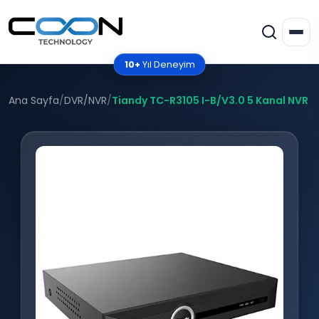
10+
Yıl Deneyim
Ana Sayfa
/
DVR/NVR
/
Tiandy TC-R3105 I-B/V3.0 5 Kanal NVR