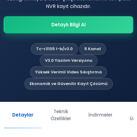
NVR kayıt cihazıdır.
Detaylı Bilgi Al
Tc-r3105 I-b/v3.0
5 Kanal
V3.0 Yazılım Versiyonu
Yüksek Verimli Video Sıkıştırma
Ekonomik ve Güvenilir Kayıt Çözümü
Teknik
İl
Detaylar
İndirmeler
Özellikler
Ürü