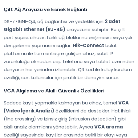
Çift Ağ Arayüzü ve Esnek Bağlantı
DS-7716NI-Q4, ağ bağlantısı ve yedeklilik için
2 adet
Gigabit Ethernet (RJ-45)
arayüzüne sahiptir. Bu çift
port yapısı, cihazın farklı ağ bloklarına erişmesini veya yük
dengeleme yapmasını sağlar.
Hik-Connect
bulut
platformu ile tam entegre çalışan cihaz, sabit IP
zorunluluğu olmadan cep telefonu veya tablet üzerinden
dünyanın her yerinden izlenebilir. QR kod ile kolay kurulum
özelliği, son kullanıcılar için pratik bir deneyim sunar.
VCA Algılama ve Akıllı Güvenlik Özellikleri
Sadece kayıt yapmakla kalmayan bu cihaz, temel
VCA
(Video İçerik Analizi)
özelliklerini de destekler. Hat ihlali
(line crossing) ve izinsiz giriş (intrusion detection) gibi
akıllı analiz alarmlarını yönetebilir. Ayrıca
VCA arama
özelliği sayesinde, kayıtlar arasında belirli bir olayı veya