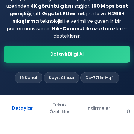
üzerinden
4K görüntü çıkışı
sağlar.
160 Mbps bant
genişliği
, çift
Gigabit Ethernet
portu ve
H.265+
sıkıştırma
teknolojisi ile verimli ve güvenilir bir
performans sunar.
Hik-Connect
ile uzaktan izleme
desteklenir.
Detaylı Bilgi Al
16 Kanal
Kayıt Cihazı
Ds-7716ni-q4
Teknik
İl
Detaylar
İndirmeler
Özellikler
Ürü