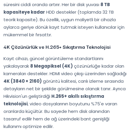
süresini ciddi oranda artırır. Her bir disk yuvası
8 TB
kapasiteye kadar
HDD destekler (toplamda 32 TB
teorik kapasite). Bu özellik, uygun maliyetli bir cihazla
aylarca geriye dönük kayıt tutmak isteyen kullanıcılar için
mükemmel bir fırsattır.
4K Çözünürlük ve H.265+ Sıkıştırma Teknolojisi
Kayıt cihazı, güncel görüntüleme standartlarını
yakalayarak
8 Megapiksel (4K)
çözünürlüğe kadar olan
kameraları destekler. HDMI video çıkışı üzerinden sağladığı
4K (3840 × 2160)
görüntü kalitesi, canlı izleme sırasında
detayların net bir şekilde görülmesine olanak tanır. Ayrıca
Hikvision'un geliştirdiği
H.265+ akıllı sıkıştırma
teknolojisi
, video dosyalarının boyutunu %75'e varan
oranlarda küçültür. Bu sayede hem disk alanından
tasarruf edilir hem de ağ üzerindeki bant genişliği
kullanımı optimize edilir.