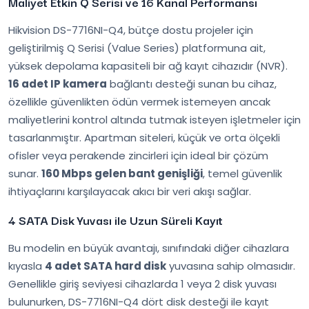
Maliyet Etkin Q Serisi ve 16 Kanal Performansı
Hikvision DS-7716NI-Q4, bütçe dostu projeler için
geliştirilmiş Q Serisi (Value Series) platformuna ait,
yüksek depolama kapasiteli bir ağ kayıt cihazıdır (NVR).
16 adet IP kamera
bağlantı desteği sunan bu cihaz,
özellikle güvenlikten ödün vermek istemeyen ancak
maliyetlerini kontrol altında tutmak isteyen işletmeler için
tasarlanmıştır. Apartman siteleri, küçük ve orta ölçekli
ofisler veya perakende zincirleri için ideal bir çözüm
sunar.
160 Mbps gelen bant genişliği
, temel güvenlik
ihtiyaçlarını karşılayacak akıcı bir veri akışı sağlar.
4 SATA Disk Yuvası ile Uzun Süreli Kayıt
Bu modelin en büyük avantajı, sınıfındaki diğer cihazlara
kıyasla
4 adet SATA hard disk
yuvasına sahip olmasıdır.
Genellikle giriş seviyesi cihazlarda 1 veya 2 disk yuvası
bulunurken, DS-7716NI-Q4 dört disk desteği ile kayıt