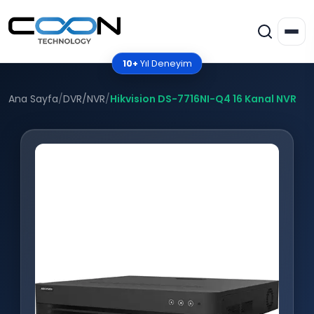
10+
Yıl Deneyim
Ana Sayfa
/
DVR/NVR
/
Hikvision DS-7716NI-Q4 16 Kanal NVR