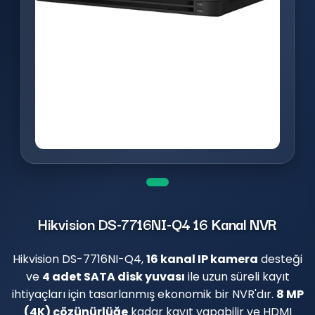
Hikvision DS-7716NI-Q4 16 Kanal NVR
Hikvision DS-7716NI-Q4,
16 kanal IP kamera
desteği
ve
4 adet SATA disk yuvası
ile uzun süreli kayıt
ihtiyaçları için tasarlanmış ekonomik bir NVR'dır.
8 MP
(4K) çözünürlüğe
kadar kayıt yapabilir ve HDMI