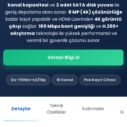
kanal kapasitesi
ve
2 adet SATA disk yuvası
ile
geniş depolama alanı sunar.
8 MP (4K) çözünürlüğe
kadar kayıt yapabilir ve HDMI üzerinden
4K görüntü
çıkışı
sağlar.
160 Mbps bant genişliği
ve
H.265+
sıkıştırma
teknolojisi ile yüksek performanslı ve
verimli bir güvenlik çözümü sunar.
Detaylı Bilgi Al
Ds-7616ni-k2/16p
16 Kanal
Poe Kayıt Cihazı
Teknik
İl
Detaylar
İndirmeler
Özellikler
Ürü