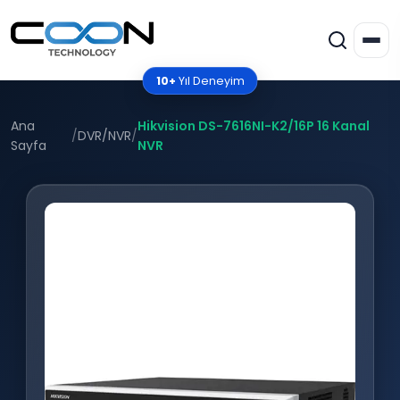
10+
Yıl Deneyim
Ana
Hikvision DS-7616NI-K2/16P 16 Kanal
/
DVR/NVR
/
Sayfa
NVR