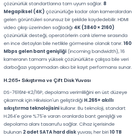
çözünürlük standartlarına tam uyum sağlar.
8
Megapiksel (4K)
çözünürlüğe kadar olan kameralardan
gelen görüntüleri sorunsuz bir şekilde kaydedebilir. HDMI
video çıkışı üzerinden sağladığı
4K (3840 × 2160)
çözünürlük desteği, operatörlerin canlı izleme sırasında
en ince detayları bile netlikle görmesine olanak tanır.
160
Mbps gelen bant genişliği
(incoming bandwidth), 16
kameranın tamamı yüksek çözünürlükte çalışsa bile veri
darboğazı yaşanmadan akıcı bir kayıt performansı sunar.
H.265+ Sıkıştırma ve Çift Disk Yuvası
DS-7616NI-K2/16P, depolama verimliliğini en üst düzeye
çıkarmak için Hikvision'un geliştirdiği
H.265+ akıllı
sıkıştırma teknolojisini
kullanır. Bu teknoloji, standart
H.264'e göre %75'e varan oranlarda bant genişliği ve
depolama alanı tasarrufu sağlar. Cihaz içerisinde
bulunan
2 adet SATA hard disk
yuvası, her biri
10 TB