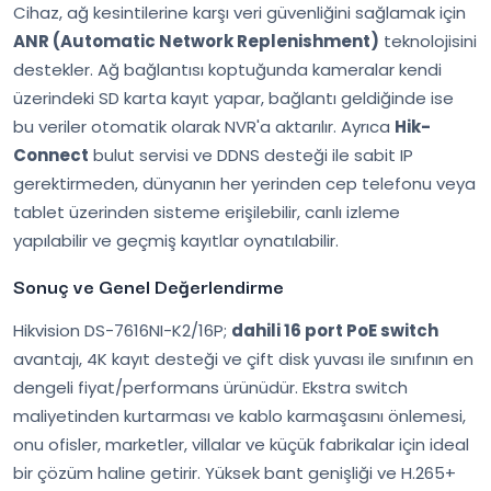
Cihaz, ağ kesintilerine karşı veri güvenliğini sağlamak için
ANR (Automatic Network Replenishment)
teknolojisini
destekler. Ağ bağlantısı koptuğunda kameralar kendi
üzerindeki SD karta kayıt yapar, bağlantı geldiğinde ise
bu veriler otomatik olarak NVR'a aktarılır. Ayrıca
Hik-
Connect
bulut servisi ve DDNS desteği ile sabit IP
gerektirmeden, dünyanın her yerinden cep telefonu veya
tablet üzerinden sisteme erişilebilir, canlı izleme
yapılabilir ve geçmiş kayıtlar oynatılabilir.
Sonuç ve Genel Değerlendirme
Hikvision DS-7616NI-K2/16P;
dahili 16 port PoE switch
avantajı, 4K kayıt desteği ve çift disk yuvası ile sınıfının en
dengeli fiyat/performans ürünüdür. Ekstra switch
maliyetinden kurtarması ve kablo karmaşasını önlemesi,
onu ofisler, marketler, villalar ve küçük fabrikalar için ideal
bir çözüm haline getirir. Yüksek bant genişliği ve H.265+